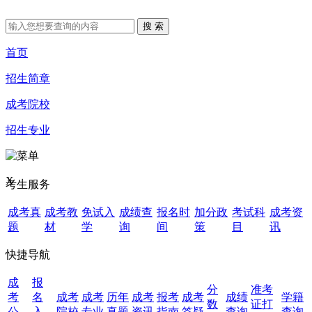
首页
招生简章
成考院校
招生专业
X
考生服务
成考真
成考教
免试入
成绩查
报名时
加分政
考试科
成考资
题
材
学
询
间
策
目
讯
快捷导航
成
报
分
准考
考
名
成考
成考
历年
成考
报考
成考
成绩
学籍
数
证打
公
入
院校
专业
真题
资讯
指南
答疑
查询
查询