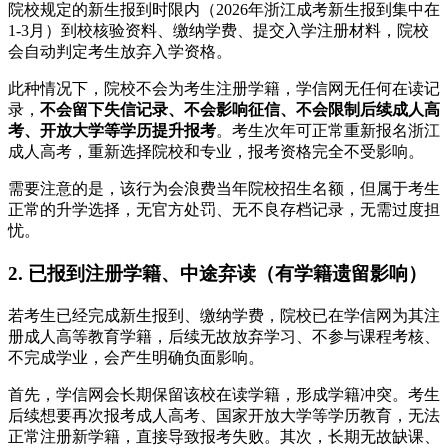
院校规定的新生报到时限内（2026年浙江成考新生报到集中在
1-3月）到校核验资料、缴纳学费、提交入学注册材料，院校
会自动判定考生放弃入学资格。
此种情况下，院校不会为考生注册学籍，学信网无任何在读记
录，
不会留下失信记录、不会影响征信、不会限制后续成人高
考、开放大学等学历提升报考
。考生次年可正常重新报名浙江
成人高考，重新选择院校和专业，报考资格完全不受影响。
需要注意的是，该行为会浪费当年院校招生名额，但属于考生
正常的升学选择，无官方处罚、无不良存档记录，无需过度担
忧。
2. 已报到注册学籍、中途弃读（有学籍遗留影响）
若考生已经完成新生报到、缴纳学费，院校已在学信网为其注
册成人高等教育学籍，后续无故放弃学习、不参与课程考核、
不完成学业，会产生明确负面影响。
首先，学信网会长期保留该校在读学籍，形成学籍冲突。考生
后续想要再次报考成人高考、国家开放大学等学历教育，无法
正常注册新学籍，直接导致报考失败。其次，长期无故缺课、