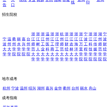
线
印
告
口
招生院校
浙
浙
浙
温
浙
浙
杭
浙
浙
浙
浙
宁
浙
浙
湖
宁
宁
温
衢
丽
嘉
台
江
江
江
州
江
江
州
江
江
江
江
波
江
江
州
波
波
州
州
水
兴
州
师
树
工
医
工
理
师
财
农
海
万
工
科
传
师
财
大
大
学
学
学
学
范
人
业
科
商
工
范
经
林
洋
里
程
技
媒
范
经
学
学
院
院
院
院
大
大
大
大
大
大
大
大
大
大
学
学
学
学
学
学
学
学
学
学
学
学
学
学
学
学
院
院
院
院
院
院
地市成考
杭州
宁波
温州
绍兴
湖州
嘉兴
金华
衢州
台州
丽水
舟山
成考指南