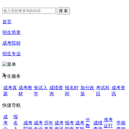
首页
招生简章
成考院校
招生专业
X
考生服务
成考真
成考教
免试入
成绩查
报名时
加分政
考试科
成考资
题
材
学
询
间
策
目
讯
快捷导航
成
报
分
准考
考
名
成考
成考
历年
成考
报考
成考
成绩
学籍
数
证打
公
入
院校
专业
真题
资讯
指南
答疑
查询
查询