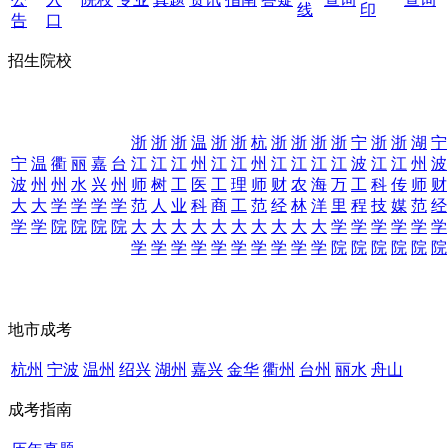
线
印
告
口
招生院校
浙
浙
浙
温
浙
浙
杭
浙
浙
浙
浙
宁
浙
浙
湖
宁
宁
温
衢
丽
嘉
台
江
江
江
州
江
江
州
江
江
江
江
波
江
江
州
波
波
州
州
水
兴
州
师
树
工
医
工
理
师
财
农
海
万
工
科
传
师
财
大
大
学
学
学
学
范
人
业
科
商
工
范
经
林
洋
里
程
技
媒
范
经
学
学
院
院
院
院
大
大
大
大
大
大
大
大
大
大
学
学
学
学
学
学
学
学
学
学
学
学
学
学
学
学
院
院
院
院
院
院
地市成考
杭州
宁波
温州
绍兴
湖州
嘉兴
金华
衢州
台州
丽水
舟山
成考指南