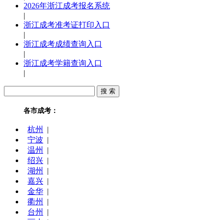
2026年浙江成考报名系统
|
浙江成考准考证打印入口
|
浙江成考成绩查询入口
|
浙江成考学籍查询入口
|
各市成考：
杭州
|
宁波
|
温州
|
绍兴
|
湖州
|
嘉兴
|
金华
|
衢州
|
台州
|