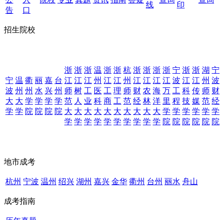
线
印
告
口
招生院校
浙
浙
浙
温
浙
浙
杭
浙
浙
浙
浙
宁
浙
浙
湖
宁
宁
温
衢
丽
嘉
台
江
江
江
州
江
江
州
江
江
江
江
波
江
江
州
波
波
州
州
水
兴
州
师
树
工
医
工
理
师
财
农
海
万
工
科
传
师
财
大
大
学
学
学
学
范
人
业
科
商
工
范
经
林
洋
里
程
技
媒
范
经
学
学
院
院
院
院
大
大
大
大
大
大
大
大
大
大
学
学
学
学
学
学
学
学
学
学
学
学
学
学
学
学
院
院
院
院
院
院
地市成考
杭州
宁波
温州
绍兴
湖州
嘉兴
金华
衢州
台州
丽水
舟山
成考指南