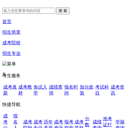
首页
招生简章
成考院校
招生专业
X
考生服务
成考真
成考教
免试入
成绩查
报名时
加分政
考试科
成考资
题
材
学
询
间
策
目
讯
快捷导航
成
报
分
准考
考
名
成考
成考
历年
成考
报考
成考
成绩
学籍
数
证打
公
入
院校
专业
真题
资讯
指南
答疑
查询
查询