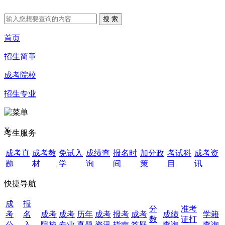
首页
招生简章
成考院校
招生专业
X
考生服务
成考真
成考教
免试入
成绩查
报名时
加分政
考试科
成考资
题
材
学
询
间
策
目
讯
快捷导航
成
报
分
准考
考
名
成考
成考
历年
成考
报考
成考
成绩
学籍
数
证打
公
入
院校
专业
真题
资讯
指南
答疑
查询
查询