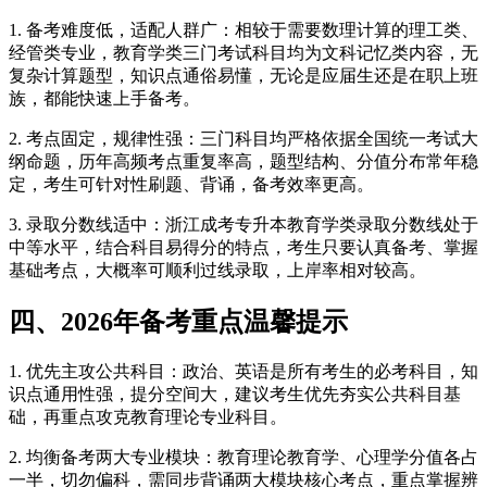
1. 备考难度低，适配人群广：相较于需要数理计算的理工类、
经管类专业，教育学类三门考试科目均为文科记忆类内容，无
复杂计算题型，知识点通俗易懂，无论是应届生还是在职上班
族，都能快速上手备考。
2. 考点固定，规律性强：三门科目均严格依据全国统一考试大
纲命题，历年高频考点重复率高，题型结构、分值分布常年稳
定，考生可针对性刷题、背诵，备考效率更高。
3. 录取分数线适中：浙江成考专升本教育学类录取分数线处于
中等水平，结合科目易得分的特点，考生只要认真备考、掌握
基础考点，大概率可顺利过线录取，上岸率相对较高。
四、2026年备考重点温馨提示
1. 优先主攻公共科目：政治、英语是所有考生的必考科目，知
识点通用性强，提分空间大，建议考生优先夯实公共科目基
础，再重点攻克教育理论专业科目。
2. 均衡备考两大专业模块：教育理论教育学、心理学分值各占
一半，切勿偏科，需同步背诵两大模块核心考点，重点掌握辨