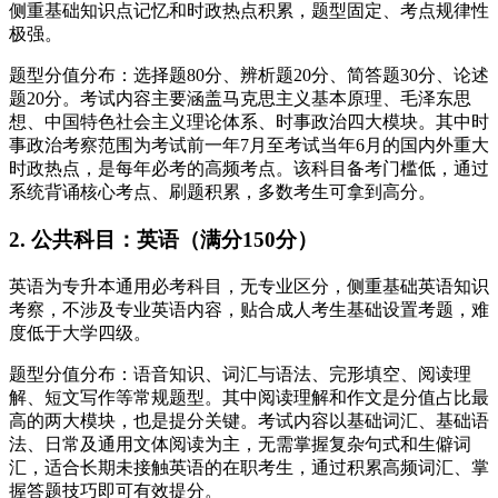
侧重基础知识点记忆和时政热点积累，题型固定、考点规律性
极强。
题型分值分布：选择题80分、辨析题20分、简答题30分、论述
题20分。考试内容主要涵盖马克思主义基本原理、毛泽东思
想、中国特色社会主义理论体系、时事政治四大模块。其中时
事政治考察范围为考试前一年7月至考试当年6月的国内外重大
时政热点，是每年必考的高频考点。该科目备考门槛低，通过
系统背诵核心考点、刷题积累，多数考生可拿到高分。
2. 公共科目：英语（满分150分）
英语为专升本通用必考科目，无专业区分，侧重基础英语知识
考察，不涉及专业英语内容，贴合成人考生基础设置考题，难
度低于大学四级。
题型分值分布：语音知识、词汇与语法、完形填空、阅读理
解、短文写作等常规题型。其中阅读理解和作文是分值占比最
高的两大模块，也是提分关键。考试内容以基础词汇、基础语
法、日常及通用文体阅读为主，无需掌握复杂句式和生僻词
汇，适合长期未接触英语的在职考生，通过积累高频词汇、掌
握答题技巧即可有效提分。