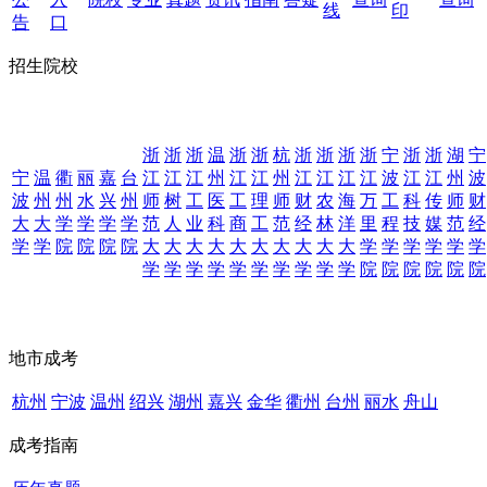
线
印
告
口
招生院校
浙
浙
浙
温
浙
浙
杭
浙
浙
浙
浙
宁
浙
浙
湖
宁
宁
温
衢
丽
嘉
台
江
江
江
州
江
江
州
江
江
江
江
波
江
江
州
波
波
州
州
水
兴
州
师
树
工
医
工
理
师
财
农
海
万
工
科
传
师
财
大
大
学
学
学
学
范
人
业
科
商
工
范
经
林
洋
里
程
技
媒
范
经
学
学
院
院
院
院
大
大
大
大
大
大
大
大
大
大
学
学
学
学
学
学
学
学
学
学
学
学
学
学
学
学
院
院
院
院
院
院
地市成考
杭州
宁波
温州
绍兴
湖州
嘉兴
金华
衢州
台州
丽水
舟山
成考指南