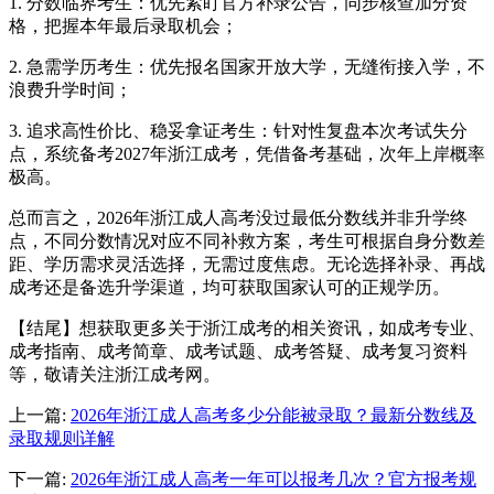
1. 分数临界考生：优先紧盯官方补录公告，同步核查加分资
格，把握本年最后录取机会；
2. 急需学历考生：优先报名国家开放大学，无缝衔接入学，不
浪费升学时间；
3. 追求高性价比、稳妥拿证考生：针对性复盘本次考试失分
点，系统备考2027年浙江成考，凭借备考基础，次年上岸概率
极高。
总而言之，2026年浙江成人高考没过最低分数线并非升学终
点，不同分数情况对应不同补救方案，考生可根据自身分数差
距、学历需求灵活选择，无需过度焦虑。无论选择补录、再战
成考还是备选升学渠道，均可获取国家认可的正规学历。
【结尾】想获取更多关于浙江成考的相关资讯，如成考专业、
成考指南、成考简章、成考试题、成考答疑、成考复习资料
等，敬请关注浙江成考网。
上一篇:
2026年浙江成人高考多少分能被录取？最新分数线及
录取规则详解
下一篇:
2026年浙江成人高考一年可以报考几次？官方报考规