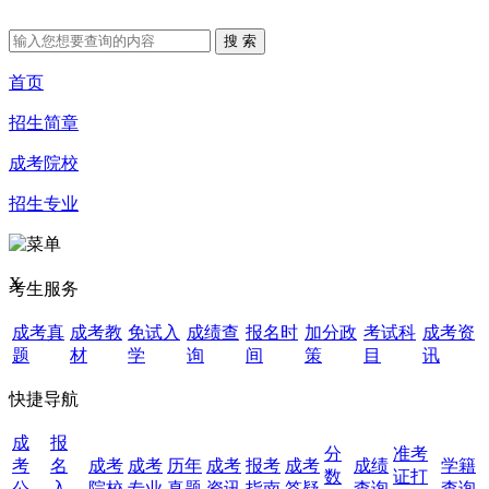
首页
招生简章
成考院校
招生专业
X
考生服务
成考真
成考教
免试入
成绩查
报名时
加分政
考试科
成考资
题
材
学
询
间
策
目
讯
快捷导航
成
报
分
准考
考
名
成考
成考
历年
成考
报考
成考
成绩
学籍
数
证打
公
入
院校
专业
真题
资讯
指南
答疑
查询
查询