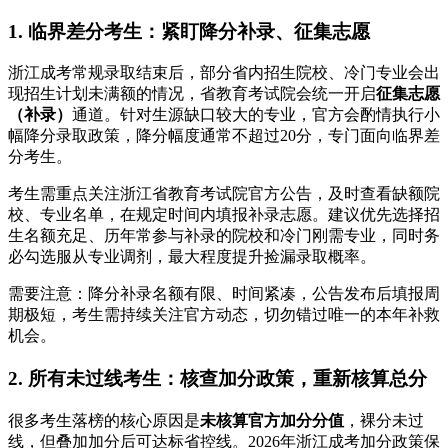
1. 临界差分考生：紧盯降分补录、征集志愿
浙江成考常规录取结束后，部分省内招生院校、冷门专业会出
现招生计划未满额的情况，省教育考试院会统一开启
征集志愿
（补录）
通道。针对生源缺口较大的专业，官方会酌情执行小
幅降分录取政策，降分幅度通常不超过20分，专门面向临界差
分考生。
考生需重点关注浙江省教育考试院官方公告，及时查看缺额院
校、专业名单，在规定时间内填报补录志愿。建议优先选择招
生名额充足、历年常参与补录的院校和冷门刚需专业，同时务
必勾选服从专业调剂，最大程度提升捡漏录取概率。
需要注意：降分补录名额有限、时间紧凑，公告发布后填报周
期极短，考生需持续关注官方动态，切勿错过唯一的本年补救
机会。
2. 所有未过线考生：核查加分政策，重新核算总分
很多考生落榜的核心原因是
未核算官方加分分值
，裸分未过
线，但叠加加分后可达标省控线。2026年浙江成考加分政策保