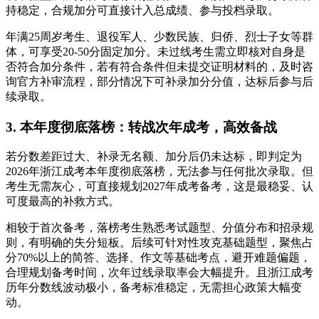
持稳定，合规加分可直接计入总成绩、参与投档录取。
年满25周岁考生、退役军人、少数民族、归侨、烈士子女等群
体，可享受20-50分固定加分。未过线考生需立即核对自身是
否符合加分条件，若有符合条件但未提交证明材料的，及时咨
询官方补审流程，部分情况下可补录加分分值，达标后参与后
续录取。
3. 本年度彻底落榜：转战次年成考，高效备战
若分数差距过大、补录无名额、加分后仍未达标，即判定为
2026年浙江成考本年度彻底落榜，无法参与任何批次录取。但
考生无需灰心，可直接规划2027年成考备考，这是最稳妥、认
可度最高的补救方式。
相较于首次备考，落榜考生熟悉考试题型、分值分布和招录规
则，有明确的失分短板。后续可针对性攻克基础题型，聚焦占
分70%以上的简答、选择、作文等基础考点，避开难题偏题，
合理规划备考时间，次年过线录取率会大幅提升。且浙江成考
历年分数线波动极小，备考标准稳定，无需担心政策大幅变
动。