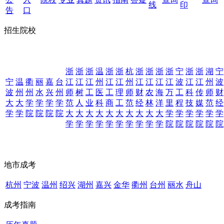
线
印
告
口
招生院校
浙
浙
浙
温
浙
浙
杭
浙
浙
浙
浙
宁
浙
浙
湖
宁
宁
温
衢
丽
嘉
台
江
江
江
州
江
江
州
江
江
江
江
波
江
江
州
波
波
州
州
水
兴
州
师
树
工
医
工
理
师
财
农
海
万
工
科
传
师
财
大
大
学
学
学
学
范
人
业
科
商
工
范
经
林
洋
里
程
技
媒
范
经
学
学
院
院
院
院
大
大
大
大
大
大
大
大
大
大
学
学
学
学
学
学
学
学
学
学
学
学
学
学
学
学
院
院
院
院
院
院
地市成考
杭州
宁波
温州
绍兴
湖州
嘉兴
金华
衢州
台州
丽水
舟山
成考指南