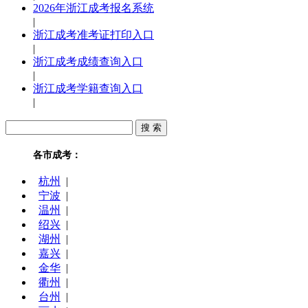
2026年浙江成考报名系统
|
浙江成考准考证打印入口
|
浙江成考成绩查询入口
|
浙江成考学籍查询入口
|
各市成考：
杭州
|
宁波
|
温州
|
绍兴
|
湖州
|
嘉兴
|
金华
|
衢州
|
台州
|