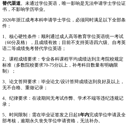
替代渠道
。未通过学位英语，唯一影响是无法申请学士学位证
书，不影响学历毕业。
2026年浙江成考本科申请学士学位，必须同时满足以下全部条
件：
1、核心硬性条件：顺利通过成人高等教育学位英语统一考试
（60分及格），且成绩有效；目前不支持英语四六级、自考英
语二等成绩免考替代学位英语；
2、课程成绩要求：专业各科课程平均成绩达到主考院校规定
标准（多数院校要求70-75分以上，补考科目数量有明确限
制）；
3、论文答辩要求：毕业论文/设计答辩成绩达到良好及以上，
无不合格、重做记录；
4、纪律要求：在读期间无考试作弊、学术不端等违纪违规记
录；
5、时间限制：需在毕业证签发之日起
1年内
完成学位申请及全
部考核，逾期永久丧失学位申请资格，无法补办。