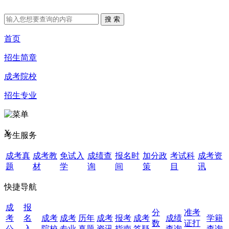
首页
招生简章
成考院校
招生专业
X
考生服务
成考真
成考教
免试入
成绩查
报名时
加分政
考试科
成考资
题
材
学
询
间
策
目
讯
快捷导航
成
报
分
准考
考
名
成考
成考
历年
成考
报考
成考
成绩
学籍
数
证打
公
入
院校
专业
真题
资讯
指南
答疑
查询
查询