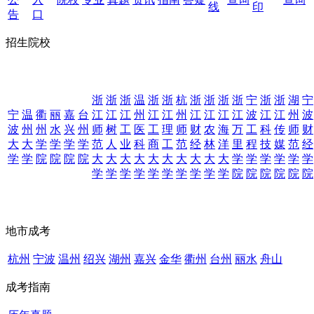
线
印
告
口
招生院校
浙
浙
浙
温
浙
浙
杭
浙
浙
浙
浙
宁
浙
浙
湖
宁
宁
温
衢
丽
嘉
台
江
江
江
州
江
江
州
江
江
江
江
波
江
江
州
波
波
州
州
水
兴
州
师
树
工
医
工
理
师
财
农
海
万
工
科
传
师
财
大
大
学
学
学
学
范
人
业
科
商
工
范
经
林
洋
里
程
技
媒
范
经
学
学
院
院
院
院
大
大
大
大
大
大
大
大
大
大
学
学
学
学
学
学
学
学
学
学
学
学
学
学
学
学
院
院
院
院
院
院
地市成考
杭州
宁波
温州
绍兴
湖州
嘉兴
金华
衢州
台州
丽水
舟山
成考指南