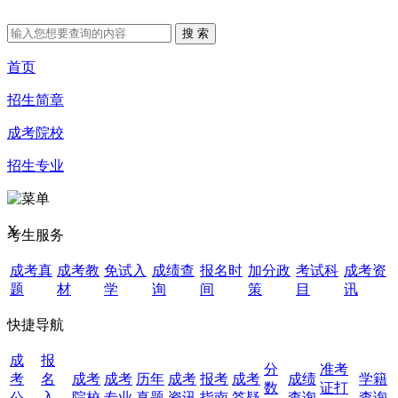
首页
招生简章
成考院校
招生专业
X
考生服务
成考真
成考教
免试入
成绩查
报名时
加分政
考试科
成考资
题
材
学
询
间
策
目
讯
快捷导航
成
报
分
准考
考
名
成考
成考
历年
成考
报考
成考
成绩
学籍
数
证打
公
入
院校
专业
真题
资讯
指南
答疑
查询
查询