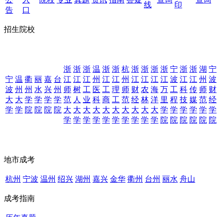
线
印
告
口
招生院校
浙
浙
浙
温
浙
浙
杭
浙
浙
浙
浙
宁
浙
浙
湖
宁
宁
温
衢
丽
嘉
台
江
江
江
州
江
江
州
江
江
江
江
波
江
江
州
波
波
州
州
水
兴
州
师
树
工
医
工
理
师
财
农
海
万
工
科
传
师
财
大
大
学
学
学
学
范
人
业
科
商
工
范
经
林
洋
里
程
技
媒
范
经
学
学
院
院
院
院
大
大
大
大
大
大
大
大
大
大
学
学
学
学
学
学
学
学
学
学
学
学
学
学
学
学
院
院
院
院
院
院
地市成考
杭州
宁波
温州
绍兴
湖州
嘉兴
金华
衢州
台州
丽水
舟山
成考指南