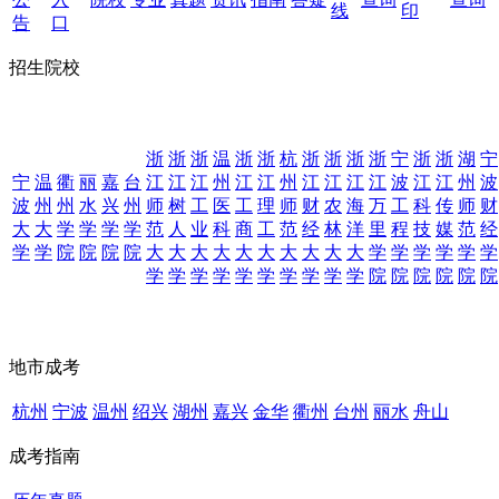
线
印
告
口
招生院校
浙
浙
浙
温
浙
浙
杭
浙
浙
浙
浙
宁
浙
浙
湖
宁
宁
温
衢
丽
嘉
台
江
江
江
州
江
江
州
江
江
江
江
波
江
江
州
波
波
州
州
水
兴
州
师
树
工
医
工
理
师
财
农
海
万
工
科
传
师
财
大
大
学
学
学
学
范
人
业
科
商
工
范
经
林
洋
里
程
技
媒
范
经
学
学
院
院
院
院
大
大
大
大
大
大
大
大
大
大
学
学
学
学
学
学
学
学
学
学
学
学
学
学
学
学
院
院
院
院
院
院
地市成考
杭州
宁波
温州
绍兴
湖州
嘉兴
金华
衢州
台州
丽水
舟山
成考指南