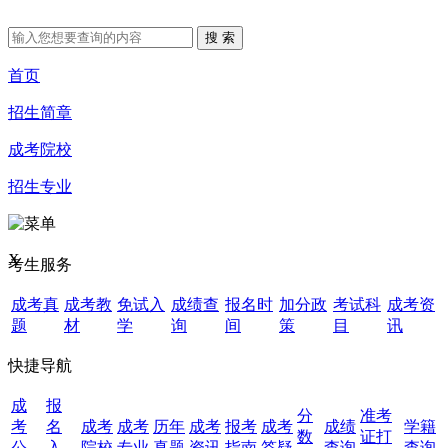
首页
招生简章
成考院校
招生专业
X
考生服务
成考真
成考教
免试入
成绩查
报名时
加分政
考试科
成考资
题
材
学
询
间
策
目
讯
快捷导航
成
报
分
准考
考
名
成考
成考
历年
成考
报考
成考
成绩
学籍
数
证打
公
入
院校
专业
真题
资讯
指南
答疑
查询
查询