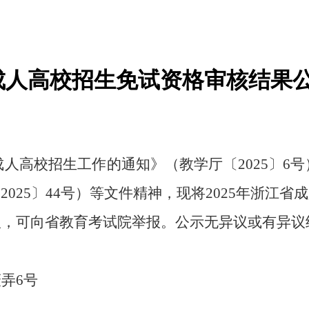
年成人高校招生免试资格审核结果
成人高校招生工作的通知》（教学厅〔
202
5
〕
6
号
〔
202
5
〕
4
4
号）等文件精神，现将
202
5
年浙江省成
议，可向省教育考试院举报。公示无异议或有异议
薇弄
6
号