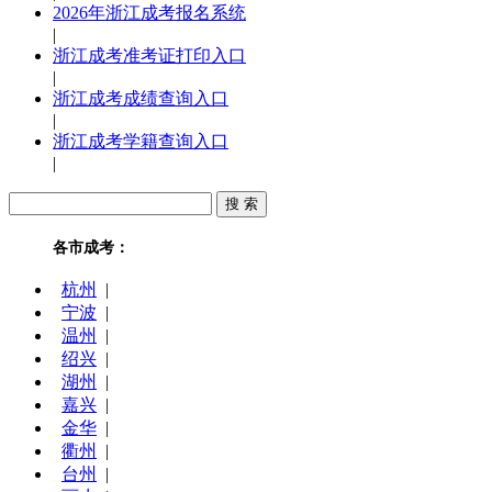
2026年浙江成考报名系统
|
浙江成考准考证打印入口
|
浙江成考成绩查询入口
|
浙江成考学籍查询入口
|
各市成考：
杭州
|
宁波
|
温州
|
绍兴
|
湖州
|
嘉兴
|
金华
|
衢州
|
台州
|