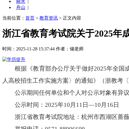
丽水
|
舟山
|
当前位置：
首页
>
教育资讯
> 正文内容
浙江省教育考试院关于2025
时间：2025-11-28 15:37:44
作者：储老师
根据
《教育部办公厅关于做好
202
5
年全国
人高校招生工作实施方案
〉的通知》
（浙教考
公示期间任何单位和个人对公示对象有异
公示时间：
202
5
年
10
月
1
1
日
—
10
月
16
日
浙江省教育考试院地址：杭州市西湖区蔷