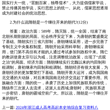
国实行大一统，“罢黜百家，独尊儒术”，大力提倡儒家学说，
禁止传播其他学说，实行思想上的统一。从此，儒家思想逐渐
成为封建社会的统治思想。
2.为什么说隋朝是一个继往开来的朝代?(12分)
答案：政治方面：589年，隋灭陈，统一全国，结束了南
北朝长期割据的局面。社会秩序安定下来，为唐朝的繁盛奠定
了基础。隋朝实行三省六部制，唐朝继续采用，进一步完善了
专制主义中央集权制度。隋朝开始采用科举制，唐朝继续采
用，使门第不高但有才能的人通过考试参加到政权中来。隋亡
的教训使唐太宗引以为戒，注意调整统治政策，出现了“贞观
之治”的局面。经济方面：隋朝继续实行北魏以来的均田制和
租调制，唐初继承均田制和租调制。隋朝经济有很大发展，为
唐朝经济的更加繁荣打下基础。隋朝开凿大运河，成为我国南
北交通的大动脉，对后来我国南北经济交流起了重要作用。民
族融合方面：隋的统一，承袭了历史上加强民族联系的传统，
隋炀帝三次派人去流求，还派人去西域;唐朝时，民族联系进
一步密切，唐朝的疆域空前广大。所以说，隋朝是一个继往开
来的朝代。
上一篇:
2024年浙江成人高考高起本史地综合复习资料八