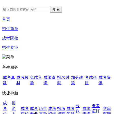
首页
招生简章
成考院校
招生专业
X
考生服务
成考真
成考教
免试入
成绩查
报名时
加分政
考试科
成考资
题
材
学
询
间
策
目
讯
快捷导航
成
报
分
准考
考
名
成考
成考
历年
成考
报考
成考
成绩
学籍
数
证打
公
入
院校
专业
真题
资讯
指南
答疑
查询
查询