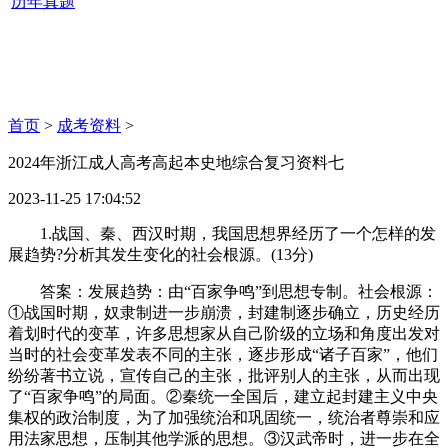
历年真题
首页
>
成考资料
>
2024年浙江成人高考高起本史地综合复习资料七
2023-11-25 17:04:52
1.战国、秦、西汉时期，我国思想界经历了一个怎样的发
展趋势?分析其发生变化的社会根源。(13分)
答案：发展趋势：由“百家争鸣”到思想专制。社会根源：
①战国时期，奴隶制进一步崩溃，封建制逐步确立，历史经历
着划时代的变革，许多思想家从自己阶级的立场和角度出发对
当时的社会变革发表不同的主张，逐步形成“诸子百家”，他们
纷纷著书立说，宣传自己的主张，批评别人的主张，从而出现
了“百家争鸣”的局面。②秦统一全国后，建立起封建主义中央
集权的政治制度，为了加强统治和巩固统一，统治者尊崇和应
用法家思想，压制其他学派的思想。③汉武帝时，进一步在全