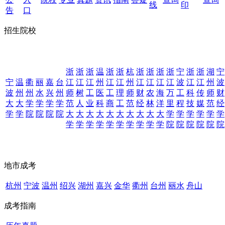
线
印
告
口
招生院校
浙
浙
浙
温
浙
浙
杭
浙
浙
浙
浙
宁
浙
浙
湖
宁
宁
温
衢
丽
嘉
台
江
江
江
州
江
江
州
江
江
江
江
波
江
江
州
波
波
州
州
水
兴
州
师
树
工
医
工
理
师
财
农
海
万
工
科
传
师
财
大
大
学
学
学
学
范
人
业
科
商
工
范
经
林
洋
里
程
技
媒
范
经
学
学
院
院
院
院
大
大
大
大
大
大
大
大
大
大
学
学
学
学
学
学
学
学
学
学
学
学
学
学
学
学
院
院
院
院
院
院
地市成考
杭州
宁波
温州
绍兴
湖州
嘉兴
金华
衢州
台州
丽水
舟山
成考指南