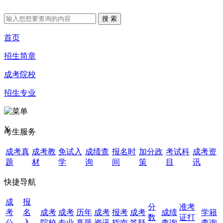
首页
招生简章
成考院校
招生专业
X
考生服务
成考真
成考教
免试入
成绩查
报名时
加分政
考试科
成考资
题
材
学
询
间
策
目
讯
快捷导航
成
报
分
准考
考
名
成考
成考
历年
成考
报考
成考
成绩
学籍
数
证打
公
入
院校
专业
真题
资讯
指南
答疑
查询
查询