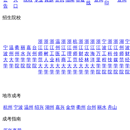
线
印
告
口
招生院校
浙
浙
浙
温
浙
浙
杭
浙
浙
浙
浙
宁
浙
浙
湖
宁
宁
温
衢
丽
嘉
台
江
江
江
州
江
江
州
江
江
江
江
波
江
江
州
波
波
州
州
水
兴
州
师
树
工
医
工
理
师
财
农
海
万
工
科
传
师
财
大
大
学
学
学
学
范
人
业
科
商
工
范
经
林
洋
里
程
技
媒
范
经
学
学
院
院
院
院
大
大
大
大
大
大
大
大
大
大
学
学
学
学
学
学
学
学
学
学
学
学
学
学
学
学
院
院
院
院
院
院
地市成考
杭州
宁波
温州
绍兴
湖州
嘉兴
金华
衢州
台州
丽水
舟山
成考指南