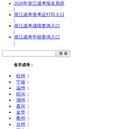
2026年浙江成考报名系统
|
浙江成考准考证打印入口
|
浙江成考成绩查询入口
|
浙江成考学籍查询入口
|
各市成考：
杭州
|
宁波
|
温州
|
绍兴
|
湖州
|
嘉兴
|
金华
|
衢州
|
台州
|