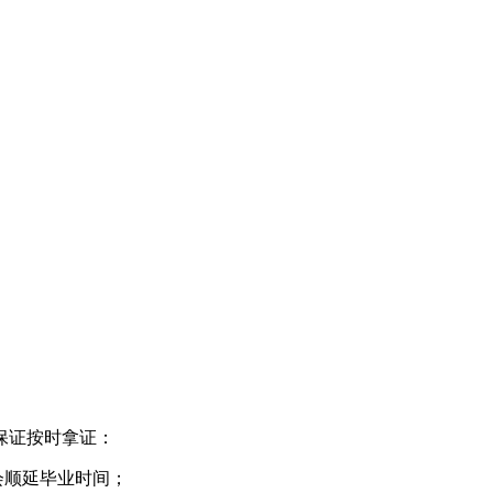
保证按时拿证：
会顺延毕业时间；