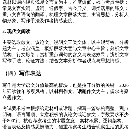
选材以课内经典浅易文言文为主，难度偏低，核心考点包括：
常见文言实词、虚词、通假字、古今异义、词类活用的释义；
重点文言语句的翻译；梳理文章段落大意、主旨思想；分析人
物形象、写作手法及作者情感态度。
2. 现代文阅读
主要选取散文、议论文、说明文三类文体，以主观简答、分析
题为主，考点涵盖：概括段落大意与文章中心主旨；分析文章
结构、行文脉络；赏析重点词句的含义与表达效果；辨析文章
写作手法、论证方法；结合文本分析作者观点与思想情感。
（四）写作表达
写作是大学语文分值最高的板块，也是拉开分数的关键，2026
年延续往年考察风格，以
材料作文、话题作文
为主，偶尔考察
命题作文。
考试要求考生根据给定材料或话题，撰写一篇结构完整、观点
明确、语言通顺、立意积极的议论文或记叙文，字数要求不少
于800字。核心考察考生的审题立意、素材积累、逻辑架构、
语言表达及情感思辨能力，侧重考察考生结合现实生活的思考