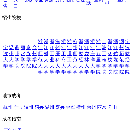
线
印
告
口
招生院校
浙
浙
浙
温
浙
浙
杭
浙
浙
浙
浙
宁
浙
浙
湖
宁
宁
温
衢
丽
嘉
台
江
江
江
州
江
江
州
江
江
江
江
波
江
江
州
波
波
州
州
水
兴
州
师
树
工
医
工
理
师
财
农
海
万
工
科
传
师
财
大
大
学
学
学
学
范
人
业
科
商
工
范
经
林
洋
里
程
技
媒
范
经
学
学
院
院
院
院
大
大
大
大
大
大
大
大
大
大
学
学
学
学
学
学
学
学
学
学
学
学
学
学
学
学
院
院
院
院
院
院
地市成考
杭州
宁波
温州
绍兴
湖州
嘉兴
金华
衢州
台州
丽水
舟山
成考指南