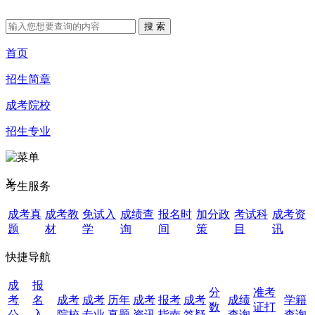
首页
招生简章
成考院校
招生专业
X
考生服务
成考真
成考教
免试入
成绩查
报名时
加分政
考试科
成考资
题
材
学
询
间
策
目
讯
快捷导航
成
报
分
准考
考
名
成考
成考
历年
成考
报考
成考
成绩
学籍
数
证打
公
入
院校
专业
真题
资讯
指南
答疑
查询
查询