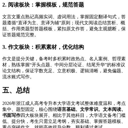
2. 阅读板块：掌握模板，规范答题
文言文重点熟记高频实词、虚词用法，掌握固定翻译句式，答
题遵循“直译为主、意译为辅”原则；现代文阅读总结赏析、概
括、作用类题型答题模板，紧扣原文作答，避免主观臆断，保
证答题规范完整。
3. 作文板块：积累素材，优化结构
作文是提分关键，备考时多积累时政热点、名人案例、哲理素
材，熟练掌握“开头点题、中间分层论证、结尾升华”的标准议
论文结构，保证字数充足、立意积极、逻辑清晰，避免偏题、
流水账式写作。
五、总结
2026年浙江成人高考专升本大学语文考试整体难度温和，考点
集中、题型固定，核心围绕
语言基础、文学常识、文本阅读、
书面写作
四大板块展开。相比于其他科目，大学语文备考门槛
低、提分快，考生只需立足考纲，夯实基础、掌握答题模板、
重点突破作文，就能高效提升分数，顺利通过考试。