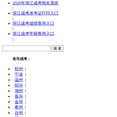
2026年浙江成考报名系统
|
浙江成考准考证打印入口
|
浙江成考成绩查询入口
|
浙江成考学籍查询入口
|
各市成考：
杭州
|
宁波
|
温州
|
绍兴
|
湖州
|
嘉兴
|
金华
|
衢州
|
台州
|