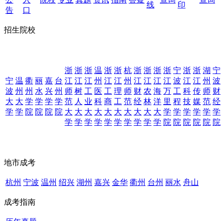
线
印
告
口
招生院校
浙
浙
浙
温
浙
浙
杭
浙
浙
浙
浙
宁
浙
浙
湖
宁
宁
温
衢
丽
嘉
台
江
江
江
州
江
江
州
江
江
江
江
波
江
江
州
波
波
州
州
水
兴
州
师
树
工
医
工
理
师
财
农
海
万
工
科
传
师
财
大
大
学
学
学
学
范
人
业
科
商
工
范
经
林
洋
里
程
技
媒
范
经
学
学
院
院
院
院
大
大
大
大
大
大
大
大
大
大
学
学
学
学
学
学
学
学
学
学
学
学
学
学
学
学
院
院
院
院
院
院
地市成考
杭州
宁波
温州
绍兴
湖州
嘉兴
金华
衢州
台州
丽水
舟山
成考指南