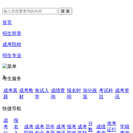
首页
招生简章
成考院校
招生专业
X
考生服务
成考真
成考教
免试入
成绩查
报名时
加分政
考试科
成考资
题
材
学
询
间
策
目
讯
快捷导航
成
报
分
准考
考
名
成考
成考
历年
成考
报考
成考
成绩
学籍
数
证打
公
入
院校
专业
真题
资讯
指南
答疑
查询
查询