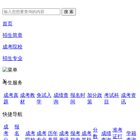
首页
招生简章
成考院校
招生专业
X
考生服务
成考真
成考教
免试入
成绩查
报名时
加分政
考试科
成考资
题
材
学
询
间
策
目
讯
快捷导航
成
报
分
准考
考
名
成考
成考
历年
成考
报考
成考
成绩
学籍
数
证打
公
入
院校
专业
真题
资讯
指南
答疑
查询
查询