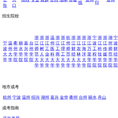
线
印
告
口
招生院校
浙
浙
浙
温
浙
浙
杭
浙
浙
浙
浙
宁
浙
浙
湖
宁
宁
温
衢
丽
嘉
台
江
江
江
州
江
江
州
江
江
江
江
波
江
江
州
波
波
州
州
水
兴
州
师
树
工
医
工
理
师
财
农
海
万
工
科
传
师
财
大
大
学
学
学
学
范
人
业
科
商
工
范
经
林
洋
里
程
技
媒
范
经
学
学
院
院
院
院
大
大
大
大
大
大
大
大
大
大
学
学
学
学
学
学
学
学
学
学
学
学
学
学
学
学
院
院
院
院
院
院
地市成考
杭州
宁波
温州
绍兴
湖州
嘉兴
金华
衢州
台州
丽水
舟山
成考指南