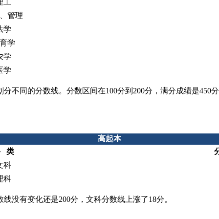
理工
、管理
法学
育学
农学
医学
不同的分数线。分数区间在100分到200分，满分成绩是450
高起本
 类
文科
理科
线没有变化还是200分，文科分数线上涨了18分。