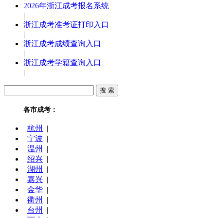
2026年浙江成考报名系统
|
浙江成考准考证打印入口
|
浙江成考成绩查询入口
|
浙江成考学籍查询入口
|
各市成考：
杭州
|
宁波
|
温州
|
绍兴
|
湖州
|
嘉兴
|
金华
|
衢州
|
台州
|