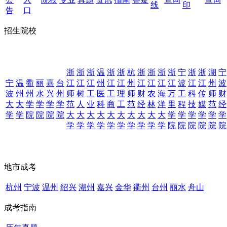
线
印
告
口
招生院校
浙
浙
浙
温
浙
浙
杭
浙
浙
浙
浙
宁
浙
浙
湖
宁
宁
温
衢
丽
嘉
台
江
江
江
州
江
江
州
江
江
江
江
波
江
江
州
波
波
州
州
水
兴
州
师
树
工
医
工
理
师
财
农
海
万
工
科
传
师
财
大
大
学
学
学
学
范
人
业
科
商
工
范
经
林
洋
里
程
技
媒
范
经
学
学
院
院
院
院
大
大
大
大
大
大
大
大
大
大
学
学
学
学
学
学
学
学
学
学
学
学
学
学
学
学
院
院
院
院
院
院
地市成考
杭州
宁波
温州
绍兴
湖州
嘉兴
金华
衢州
台州
丽水
舟山
成考指南