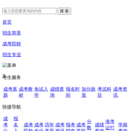
首页
招生简章
成考院校
招生专业
X
考生服务
成考真
成考教
免试入
成绩查
报名时
加分政
考试科
成考资
题
材
学
询
间
策
目
讯
快捷导航
成
报
分
准考
考
名
成考
成考
历年
成考
报考
成考
成绩
学籍
数
证打
公
入
院校
专业
真题
资讯
指南
答疑
查询
查询