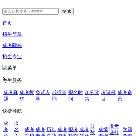
首页
招生简章
成考院校
招生专业
X
考生服务
成考真
成考教
免试入
成绩查
报名时
加分政
考试科
成考资
题
材
学
询
间
策
目
讯
快捷导航
成
报
分
准考
考
名
成考
成考
历年
成考
报考
成考
成绩
学籍
数
证打
公
入
院校
专业
真题
资讯
指南
答疑
查询
查询