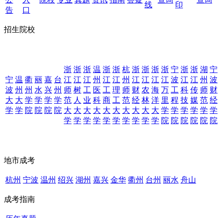
线
印
告
口
招生院校
浙
浙
浙
温
浙
浙
杭
浙
浙
浙
浙
宁
浙
浙
湖
宁
宁
温
衢
丽
嘉
台
江
江
江
州
江
江
州
江
江
江
江
波
江
江
州
波
波
州
州
水
兴
州
师
树
工
医
工
理
师
财
农
海
万
工
科
传
师
财
大
大
学
学
学
学
范
人
业
科
商
工
范
经
林
洋
里
程
技
媒
范
经
学
学
院
院
院
院
大
大
大
大
大
大
大
大
大
大
学
学
学
学
学
学
学
学
学
学
学
学
学
学
学
学
院
院
院
院
院
院
地市成考
杭州
宁波
温州
绍兴
湖州
嘉兴
金华
衢州
台州
丽水
舟山
成考指南