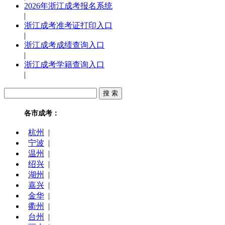
2026年浙江成考报名系统
|
浙江成考准考证打印入口
|
浙江成考成绩查询入口
|
浙江成考学籍查询入口
|
各市成考：
杭州
|
宁波
|
温州
|
绍兴
|
湖州
|
嘉兴
|
金华
|
衢州
|
台州
|