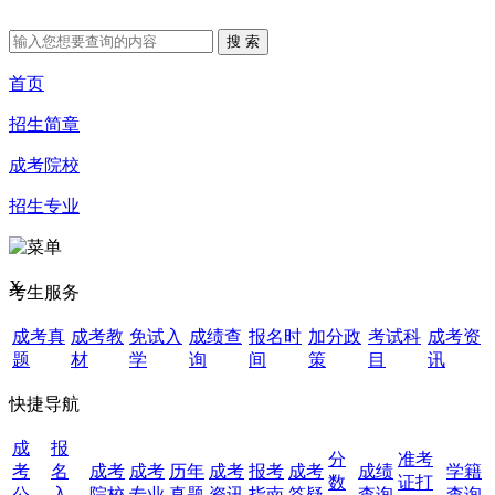
首页
招生简章
成考院校
招生专业
X
考生服务
成考真
成考教
免试入
成绩查
报名时
加分政
考试科
成考资
题
材
学
询
间
策
目
讯
快捷导航
成
报
分
准考
考
名
成考
成考
历年
成考
报考
成考
成绩
学籍
数
证打
公
入
院校
专业
真题
资讯
指南
答疑
查询
查询