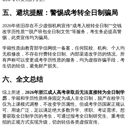
五、避坑提醒：警惕成考转全日制骗局
2026年依旧存在不少虚假机构宣传“成考入校转全日制”“交钱
改学历性质”“脱产班包全日制文凭”等服务，考生务必提高警
惕，此类宣传均为骗局。
学籍性质由教育部学信网统一备案，任何院校、机构、个人均
无权修改，不存在付费转全日制、内部渠道改学历的情况。所
有声称可以变更成考学历性质的服务，均为虚假诈骗手段，考
生切勿轻信，避免财产损失。
六、全文总结
综上所述，
2026年浙江成人高考录取后无法直接转为全日制学
历
，学籍和学历性质终身固定为成人非全日制，脱产在校学习
仅为上课模式调整，不改变学历属性。但成考学历国家正规认
可、用途广泛，足以满足绝大多数升学、求职、考证需求。想
要获取全日制学历的考生，可通过报考全日制研究生、重考统
招的正规方式实现升级，切勿轻信各类虚假宣传。