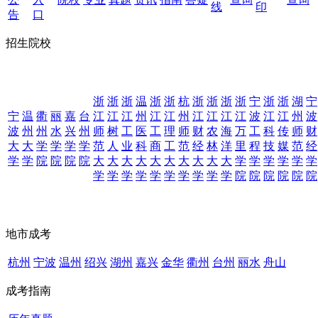
线
印
告
口
招生院校
浙
浙
浙
温
浙
浙
杭
浙
浙
浙
浙
宁
浙
浙
湖
宁
宁
温
衢
丽
嘉
台
江
江
江
州
江
江
州
江
江
江
江
波
江
江
州
波
波
州
州
水
兴
州
师
树
工
医
工
理
师
财
农
海
万
工
科
传
师
财
大
大
学
学
学
学
范
人
业
科
商
工
范
经
林
洋
里
程
技
媒
范
经
学
学
院
院
院
院
大
大
大
大
大
大
大
大
大
大
学
学
学
学
学
学
学
学
学
学
学
学
学
学
学
学
院
院
院
院
院
院
地市成考
杭州
宁波
温州
绍兴
湖州
嘉兴
金华
衢州
台州
丽水
舟山
成考指南