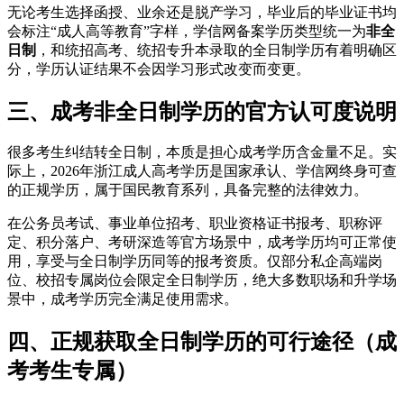
无论考生选择函授、业余还是脱产学习，毕业后的毕业证书均
会标注“成人高等教育”字样，学信网备案学历类型统一为
非全
日制
，和统招高考、统招专升本录取的全日制学历有着明确区
分，学历认证结果不会因学习形式改变而变更。
三、成考非全日制学历的官方认可度说明
很多考生纠结转全日制，本质是担心成考学历含金量不足。实
际上，2026年浙江成人高考学历是国家承认、学信网终身可查
的正规学历，属于国民教育系列，具备完整的法律效力。
在公务员考试、事业单位招考、职业资格证书报考、职称评
定、积分落户、考研深造等官方场景中，成考学历均可正常使
用，享受与全日制学历同等的报考资质。仅部分私企高端岗
位、校招专属岗位会限定全日制学历，绝大多数职场和升学场
景中，成考学历完全满足使用需求。
四、正规获取全日制学历的可行途径（成
考考生专属）