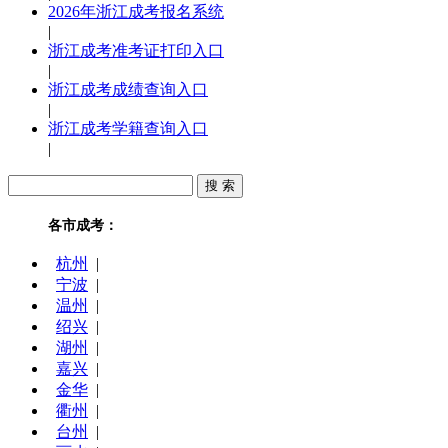
2026年浙江成考报名系统
|
浙江成考准考证打印入口
|
浙江成考成绩查询入口
|
浙江成考学籍查询入口
|
各市成考：
杭州
|
宁波
|
温州
|
绍兴
|
湖州
|
嘉兴
|
金华
|
衢州
|
台州
|