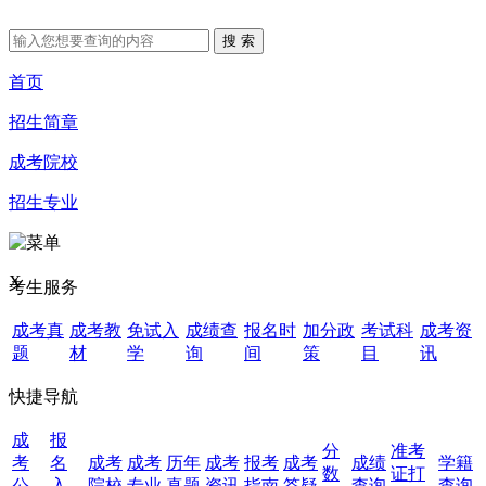
首页
招生简章
成考院校
招生专业
X
考生服务
成考真
成考教
免试入
成绩查
报名时
加分政
考试科
成考资
题
材
学
询
间
策
目
讯
快捷导航
成
报
分
准考
考
名
成考
成考
历年
成考
报考
成考
成绩
学籍
数
证打
公
入
院校
专业
真题
资讯
指南
答疑
查询
查询