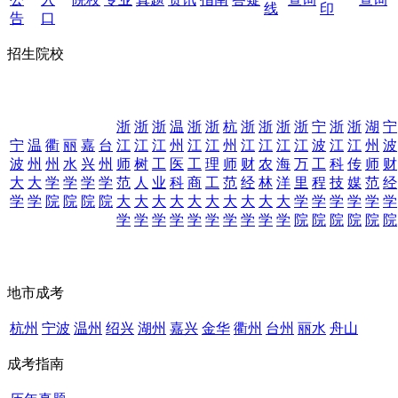
线
印
告
口
招生院校
浙
浙
浙
温
浙
浙
杭
浙
浙
浙
浙
宁
浙
浙
湖
宁
宁
温
衢
丽
嘉
台
江
江
江
州
江
江
州
江
江
江
江
波
江
江
州
波
波
州
州
水
兴
州
师
树
工
医
工
理
师
财
农
海
万
工
科
传
师
财
大
大
学
学
学
学
范
人
业
科
商
工
范
经
林
洋
里
程
技
媒
范
经
学
学
院
院
院
院
大
大
大
大
大
大
大
大
大
大
学
学
学
学
学
学
学
学
学
学
学
学
学
学
学
学
院
院
院
院
院
院
地市成考
杭州
宁波
温州
绍兴
湖州
嘉兴
金华
衢州
台州
丽水
舟山
成考指南