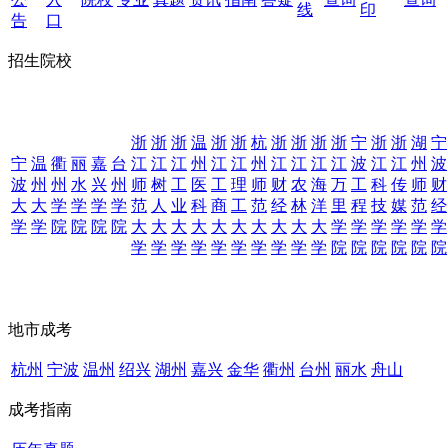
线
印
告
口
招生院校
浙
浙
浙
温
浙
浙
杭
浙
浙
浙
浙
宁
浙
浙
湖
宁
宁
温
衢
丽
嘉
台
江
江
江
州
江
江
州
江
江
江
江
波
江
江
州
波
波
州
州
水
兴
州
师
树
工
医
工
理
师
财
农
海
万
工
科
传
师
财
大
大
学
学
学
学
范
人
业
科
商
工
范
经
林
洋
里
程
技
媒
范
经
学
学
院
院
院
院
大
大
大
大
大
大
大
大
大
大
学
学
学
学
学
学
学
学
学
学
学
学
学
学
学
学
院
院
院
院
院
院
地市成考
杭州
宁波
温州
绍兴
湖州
嘉兴
金华
衢州
台州
丽水
舟山
成考指南