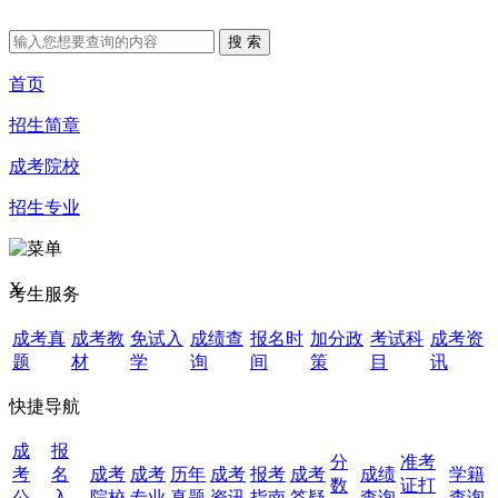
首页
招生简章
成考院校
招生专业
X
考生服务
成考真
成考教
免试入
成绩查
报名时
加分政
考试科
成考资
题
材
学
询
间
策
目
讯
快捷导航
成
报
分
准考
考
名
成考
成考
历年
成考
报考
成考
成绩
学籍
数
证打
公
入
院校
专业
真题
资讯
指南
答疑
查询
查询