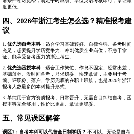
请条件相对宽松，满足平时成绩、学位英语考核即可，拿证难
度更低。
四、2026年浙江考生怎么选？精准报考建
议
1.
优先选自考本科
：适合学习基础较好、自律性强、备考时间
充足，想要提升学历竞争力、冲刺优质企业岗位，不急于拿
证、能承受备考压力的浙江考生。
2.
优先选函授本科
：适合工作繁忙、作息不固定、经常出差，
基础薄弱、没时间备考，只求稳妥、快速拿证，主要用于考
编、评职称、落户、学历兜底的在职上班族，也是2026年浙江
报考人数最多的本科提升形式。
3. 单纯用于官方资质报考、日常晋升，无需盲目纠结自考，函
授本科完全够用，性价比更高、拿证更稳妥。
五、常见误区解答
误区1：自考本科可以代替全日制学历？
不可以。无论是自考