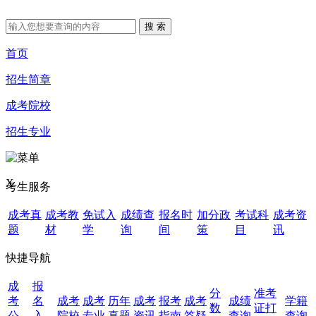
首页
招生简章
成考院校
招生专业
X
考生服务
成考真
成考教
免试入
成绩查
报名时
加分政
考试科
成考资
题
材
学
询
间
策
目
讯
快捷导航
成
报
分
准考
考
名
成考
成考
历年
成考
报考
成考
成绩
学籍
数
证打
公
入
院校
专业
真题
资讯
指南
答疑
查询
查询