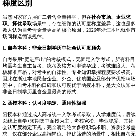
梯度区别
虽然国家官方层面二者含金量持平，但在
社会市场、企业求
职、择优录取
场景中，存在细微的认可度梯度差异，这也是多
数人认为自考含金量更高的核心原因，2026年浙江本地就业市
场同样遵循该规律。
1. 自考本科：非全日制学历中社会认可度顶尖
自考采用“宽进严出”的考核模式，无固定入学考试，所有科目
均需考生自主备考、统考及格方可申请毕业，考试难度大、考
核标准严格，对考生的自律性、专业知识掌握程度要求极高。
因此在浙江本地民营企业、外企、优质国企及部分择优招聘场
景中，自考本科的口碑和认可度优于函授本科，是大众认知中
非全日制学历里含金量最高的形式。
2. 函授本科：认可度稳定、通用性极强
函授本科通过成人高考统一入学考试录取，入学难度低，后续
以线上自学+短期集中面授为主，考核宽松、毕业稳妥。其社
会认可度稳定正规，完全满足绝大多数职场求职、资质报考需
求。仅在部分企业高端岗位、择优筛选的场景中，相比自考无