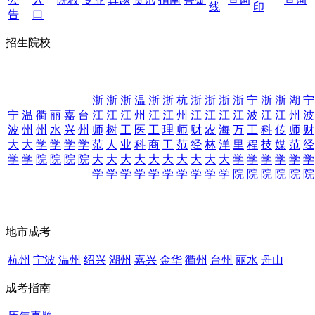
线
印
告
口
招生院校
浙
浙
浙
温
浙
浙
杭
浙
浙
浙
浙
宁
浙
浙
湖
宁
宁
温
衢
丽
嘉
台
江
江
江
州
江
江
州
江
江
江
江
波
江
江
州
波
波
州
州
水
兴
州
师
树
工
医
工
理
师
财
农
海
万
工
科
传
师
财
大
大
学
学
学
学
范
人
业
科
商
工
范
经
林
洋
里
程
技
媒
范
经
学
学
院
院
院
院
大
大
大
大
大
大
大
大
大
大
学
学
学
学
学
学
学
学
学
学
学
学
学
学
学
学
院
院
院
院
院
院
地市成考
杭州
宁波
温州
绍兴
湖州
嘉兴
金华
衢州
台州
丽水
舟山
成考指南