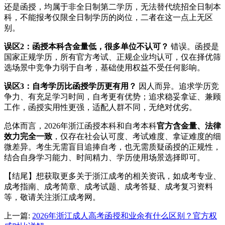
还是函授，均属于非全日制第二学历，无法替代统招全日制本
科，不能报考仅限全日制学历的岗位，二者在这一点上无区
别。
误区2：函授本科含金量低，很多单位不认可？
错误。函授是
国家正规学历，所有官方考试、正规企业均认可，仅在择优筛
选场景中竞争力弱于自考，基础使用权益不受任何影响。
误区3：自考学历比函授学历更有用？
因人而异。追求学历竞
争力、有充足学习时间，自考更有优势；追求稳妥拿证、兼顾
工作，函授实用性更强，适配人群不同，无绝对优劣。
总体而言，2026年浙江函授本科和自考本科
官方含金量、法律
效力完全一致
，仅存在社会认可度、考试难度、拿证难度的细
微差异。考生无需盲目追捧自考，也无需质疑函授的正规性，
结合自身学习能力、时间精力、学历使用场景选择即可。
【结尾】想获取更多关于浙江成考的相关资讯，如成考专业、
成考指南、成考简章、成考试题、成考答疑、成考复习资料
等，敬请关注浙江成考网。
上一篇:
2026年浙江成人高考函授和业余有什么区别？官方权