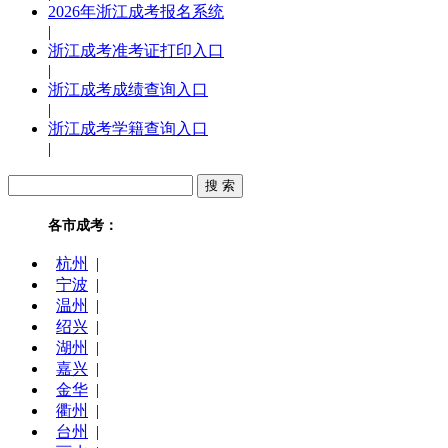
2026年浙江成考报名系统
|
浙江成考准考证打印入口
|
浙江成考成绩查询入口
|
浙江成考学籍查询入口
|
各市成考：
杭州
|
宁波
|
温州
|
绍兴
|
湖州
|
嘉兴
|
金华
|
衢州
|
台州
|