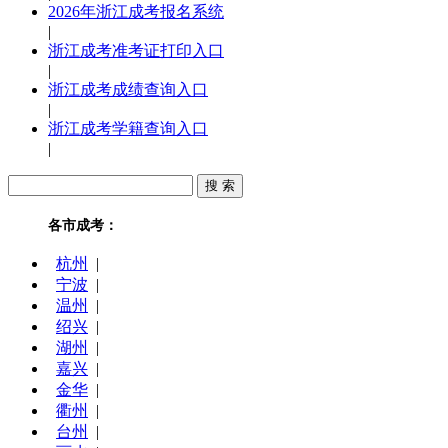
2026年浙江成考报名系统
|
浙江成考准考证打印入口
|
浙江成考成绩查询入口
|
浙江成考学籍查询入口
|
各市成考：
杭州
|
宁波
|
温州
|
绍兴
|
湖州
|
嘉兴
|
金华
|
衢州
|
台州
|