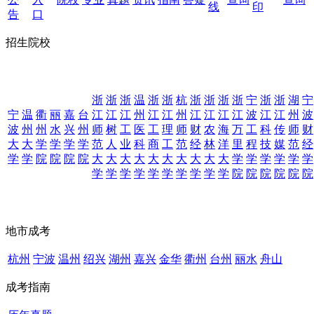
线
印
告
口
招生院校
浙
浙
浙
温
浙
浙
杭
浙
浙
浙
浙
宁
浙
浙
湖
宁
宁
温
衢
丽
嘉
台
江
江
江
州
江
江
州
江
江
江
江
波
江
江
州
波
波
州
州
水
兴
州
师
树
工
医
工
理
师
财
农
海
万
工
科
传
师
财
大
大
学
学
学
学
范
人
业
科
商
工
范
经
林
洋
里
程
技
媒
范
经
学
学
院
院
院
院
大
大
大
大
大
大
大
大
大
大
学
学
学
学
学
学
学
学
学
学
学
学
学
学
学
学
院
院
院
院
院
院
地市成考
杭州
宁波
温州
绍兴
湖州
嘉兴
金华
衢州
台州
丽水
舟山
成考指南