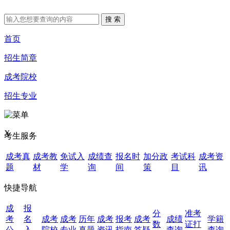
首页
招生简章
成考院校
招生专业
X
考生服务
成考真
成考教
免试入
成绩查
报名时
加分政
考试科
成考资
题
材
学
询
间
策
目
讯
快捷导航
成
报
分
准考
考
名
成考
成考
历年
成考
报考
成考
成绩
学籍
数
证打
公
入
院校
专业
真题
资讯
指南
答疑
查询
查询