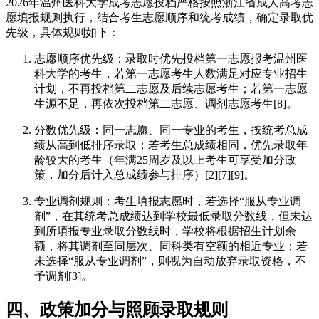
2026年温州医科大学成考志愿投档严格按照浙江省成人高考志
愿填报规则执行，结合考生志愿顺序和统考成绩，确定录取优
先级，具体规则如下：
志愿顺序优先级：录取时优先投档第一志愿报考温州医
科大学的考生，若第一志愿考生人数满足对应专业招生
计划，不再投档第二志愿及后续志愿考生；若第一志愿
生源不足，再依次投档第二志愿、调剂志愿考生[8]。
分数优先级：同一志愿、同一专业的考生，按统考总成
绩从高到低排序录取；若考生总成绩相同，优先录取年
龄较大的考生（年满25周岁及以上考生可享受加分政
策，加分后计入总成绩参与排序）[2][7][9]。
专业调剂规则：考生填报志愿时，若选择“服从专业调
剂”，在其统考总成绩达到学校最低录取分数线，但未达
到所填报专业录取分数线时，学校将根据招生计划余
额，将其调剂至同层次、同科类有空额的相近专业；若
未选择“服从专业调剂”，则视为自动放弃录取资格，不
予调剂[3]。
四、政策加分与照顾录取规则