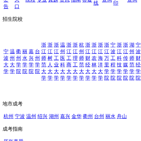
线
印
告
口
招生院校
浙
浙
浙
温
浙
浙
杭
浙
浙
浙
浙
宁
浙
浙
湖
宁
宁
温
衢
丽
嘉
台
江
江
江
州
江
江
州
江
江
江
江
波
江
江
州
波
波
州
州
水
兴
州
师
树
工
医
工
理
师
财
农
海
万
工
科
传
师
财
大
大
学
学
学
学
范
人
业
科
商
工
范
经
林
洋
里
程
技
媒
范
经
学
学
院
院
院
院
大
大
大
大
大
大
大
大
大
大
学
学
学
学
学
学
学
学
学
学
学
学
学
学
学
学
院
院
院
院
院
院
地市成考
杭州
宁波
温州
绍兴
湖州
嘉兴
金华
衢州
台州
丽水
舟山
成考指南