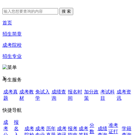
首页
招生简章
成考院校
招生专业
X
考生服务
成考真
成考教
免试入
成绩查
报名时
加分政
考试科
成考资
题
材
学
询
间
策
目
讯
快捷导航
成
报
分
准考
考
名
成考
成考
历年
成考
报考
成考
成绩
学籍
数
证打
公
入
院校
专业
真题
资讯
指南
答疑
查询
查询