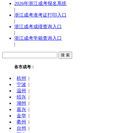
2026年浙江成考报名系统
|
浙江成考准考证打印入口
|
浙江成考成绩查询入口
|
浙江成考学籍查询入口
|
各市成考：
杭州
|
宁波
|
温州
|
绍兴
|
湖州
|
嘉兴
|
金华
|
衢州
|
台州
|