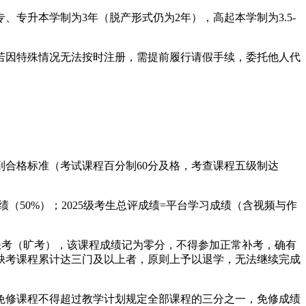
、专升本学制为3年（脱产形式仍为2年），高起本学制为3.5-
若因特殊情况无法按时注册，需提前履行请假手续，委托他人代
合格标准（考试课程百分制60分及格，考查课程五级制达
绩（50%）；2025级考生总评成绩=平台学习成绩（含视频与作
自缺考（旷考），该课程成绩记为零分，不得参加正常补考，确有
缺考课程累计达三门及以上者，原则上予以退学，无法继续完成
免修课程不得超过教学计划规定全部课程的三分之一，免修成绩