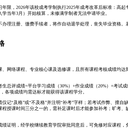
限，2026年该校成考学制执行2025年成考改革后标准：高起专
入学当年3月）开始核算，未修满学制者无法申请毕业。
不办理注册、缴费手续者，将作自动退学处理，丧失毕业资格。
格
课、网络课程、专业核心课及选修课，且所有课程考核成绩均达到
生总评成绩=平台学习成绩（30%）+作业成绩（20%）+考试成
%），各项成绩均需达标才能获得该课程学分。
仅记“及格”或“不及格”并注明“补考”字样；若考试作弊、擅
课程授课时间三分之一的，需补足课时后才能参加补考；旷考、
成绩证明，经学校继续教育学院审批同意后，可免修对应课程，