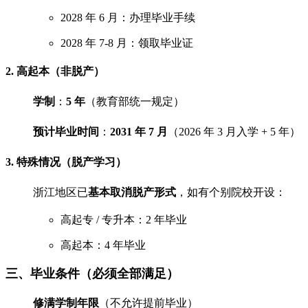
2028 年 6 月：办理毕业手续
2028 年 7-8 月：领取毕业证
2. 高起本（非脱产）
学制
：
5 年
（教育部统一规定）
预计毕业时间
：
2031 年 7 月
（2026 年 3 月入学 + 5 年）
3. 特殊情况（脱产学习）
浙江地区已
基本取消脱产形式
，如有个别院校开设：
高起专 / 专升本：2 年毕业
高起本：4 年毕业
三、毕业条件（必须全部满足）
修满学制年限
（不允许提前毕业）