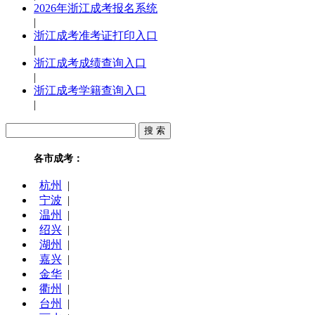
2026年浙江成考报名系统
|
浙江成考准考证打印入口
|
浙江成考成绩查询入口
|
浙江成考学籍查询入口
|
各市成考：
杭州
|
宁波
|
温州
|
绍兴
|
湖州
|
嘉兴
|
金华
|
衢州
|
台州
|