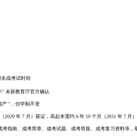
报名或考试时间
4 年" 未获教育厅官方确认
非脱产 "，但学制不变
个月（2029 年 7 月）获证，高起本需约 6 年 10 个月（2031
成考指南、成考简章、成考试题、成考答疑、成考复习资料等，