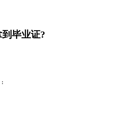
拿到毕业证?
为：