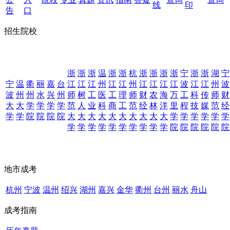
线
印
告
口
招生院校
浙
浙
浙
温
浙
浙
杭
浙
浙
浙
浙
宁
浙
浙
湖
宁
宁
温
衢
丽
嘉
台
江
江
江
州
江
江
州
江
江
江
江
波
江
江
州
波
波
州
州
水
兴
州
师
树
工
医
工
理
师
财
农
海
万
工
科
传
师
财
大
大
学
学
学
学
范
人
业
科
商
工
范
经
林
洋
里
程
技
媒
范
经
学
学
院
院
院
院
大
大
大
大
大
大
大
大
大
大
学
学
学
学
学
学
学
学
学
学
学
学
学
学
学
学
院
院
院
院
院
院
地市成考
杭州
宁波
温州
绍兴
湖州
嘉兴
金华
衢州
台州
丽水
舟山
成考指南