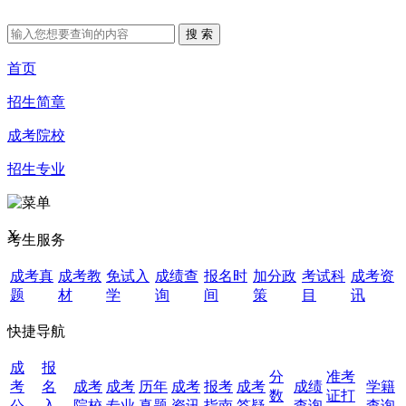
首页
招生简章
成考院校
招生专业
X
考生服务
成考真
成考教
免试入
成绩查
报名时
加分政
考试科
成考资
题
材
学
询
间
策
目
讯
快捷导航
成
报
分
准考
考
名
成考
成考
历年
成考
报考
成考
成绩
学籍
数
证打
公
入
院校
专业
真题
资讯
指南
答疑
查询
查询