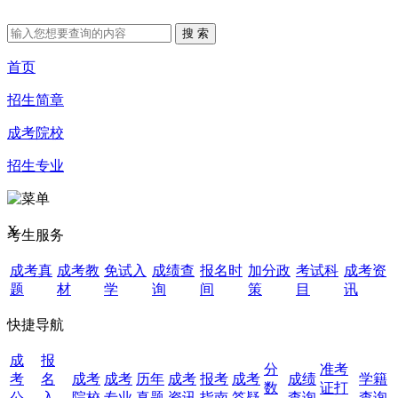
首页
招生简章
成考院校
招生专业
X
考生服务
成考真
成考教
免试入
成绩查
报名时
加分政
考试科
成考资
题
材
学
询
间
策
目
讯
快捷导航
成
报
分
准考
考
名
成考
成考
历年
成考
报考
成考
成绩
学籍
数
证打
公
入
院校
专业
真题
资讯
指南
答疑
查询
查询