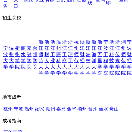
线
印
告
口
招生院校
浙
浙
浙
温
浙
浙
杭
浙
浙
浙
浙
宁
浙
浙
湖
宁
宁
温
衢
丽
嘉
台
江
江
江
州
江
江
州
江
江
江
江
波
江
江
州
波
波
州
州
水
兴
州
师
树
工
医
工
理
师
财
农
海
万
工
科
传
师
财
大
大
学
学
学
学
范
人
业
科
商
工
范
经
林
洋
里
程
技
媒
范
经
学
学
院
院
院
院
大
大
大
大
大
大
大
大
大
大
学
学
学
学
学
学
学
学
学
学
学
学
学
学
学
学
院
院
院
院
院
院
地市成考
杭州
宁波
温州
绍兴
湖州
嘉兴
金华
衢州
台州
丽水
舟山
成考指南