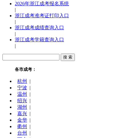
2026年浙江成考报名系统
|
浙江成考准考证打印入口
|
浙江成考成绩查询入口
|
浙江成考学籍查询入口
|
各市成考：
杭州
|
宁波
|
温州
|
绍兴
|
湖州
|
嘉兴
|
金华
|
衢州
|
台州
|