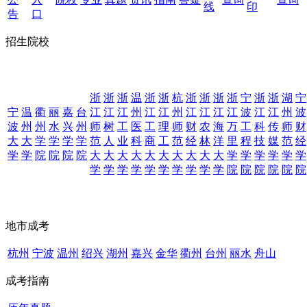
线
印
告
口
招生院校
浙
浙
浙
温
浙
浙
杭
浙
浙
浙
浙
宁
浙
浙
湖
宁
宁
温
衢
丽
嘉
台
江
江
江
州
江
江
州
江
江
江
江
波
江
江
州
波
波
州
州
水
兴
州
师
树
工
医
工
理
师
财
农
海
万
工
科
传
师
财
大
大
学
学
学
学
范
人
业
科
商
工
范
经
林
洋
里
程
技
媒
范
经
学
学
院
院
院
院
大
大
大
大
大
大
大
大
大
大
学
学
学
学
学
学
学
学
学
学
学
学
学
学
学
学
院
院
院
院
院
院
地市成考
杭州
宁波
温州
绍兴
湖州
嘉兴
金华
衢州
台州
丽水
舟山
成考指南