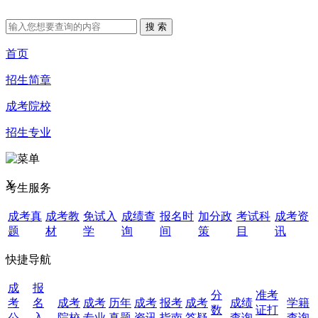
首页
招生简章
成考院校
招生专业
X
考生服务
成考真
成考教
免试入
成绩查
报名时
加分政
考试科
成考资
题
材
学
询
间
策
目
讯
快捷导航
成
报
分
准考
考
名
成考
成考
历年
成考
报考
成考
成绩
学籍
数
证打
公
入
院校
专业
真题
资讯
指南
答疑
查询
查询