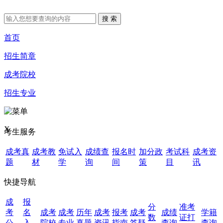
首页
招生简章
成考院校
招生专业
X
考生服务
成考真
成考教
免试入
成绩查
报名时
加分政
考试科
成考资
题
材
学
询
间
策
目
讯
快捷导航
成
报
分
准考
考
名
成考
成考
历年
成考
报考
成考
成绩
学籍
数
证打
公
入
院校
专业
真题
资讯
指南
答疑
查询
查询