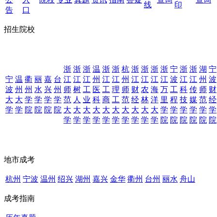
线
印
告
口
招生院校
浙
浙
浙
温
浙
浙
杭
浙
浙
浙
浙
宁
浙
浙
湖
宁
宁
温
衢
丽
嘉
台
江
江
江
州
江
江
州
江
江
江
江
波
江
江
州
波
波
州
州
水
兴
州
师
树
工
医
工
理
师
财
农
海
万
工
科
传
师
财
大
大
学
学
学
学
范
人
业
科
商
工
范
经
林
洋
里
程
技
媒
范
经
学
学
院
院
院
院
大
大
大
大
大
大
大
大
大
大
学
学
学
学
学
学
学
学
学
学
学
学
学
学
学
学
院
院
院
院
院
院
地市成考
杭州
宁波
温州
绍兴
湖州
嘉兴
金华
衢州
台州
丽水
舟山
成考指南