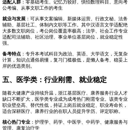
适配人群
：零基础考生、记忆力较好、惧怕数理科目、意向考
公考编、从事文职工作的考生
就业与发展
：可从事文案编辑、新媒体运营、行政文秘、法务
辅助、基层社工、体制内文职等工作。其中汉语言文学适配绝
大多数文职岗位，考公岗位覆盖率极高；法学、社会工作专业
适配司法辅助、社区治理、事业单位基层岗位，就业稳定性
强。
备考特点
：专升本考试科目为政治、英语、大学语文，无复杂
计算，知识点通俗易懂，复习门槛极低，是懒人备考、稳妥上
岸的优选类别。
五、医学类：行业刚需、就业稳定
随着大健康产业持续升温，浙江基层医疗、康养服务行业人才
缺口不断扩大，医学类专业成为成考热门刚需专业。该类专业
职业壁垒高、替代性低，持证上岗后就业稳定、职业寿命长，
适合深耕医疗、康养行业的在职人员提升学历、评定职称。
核心热门专业
：护理学、药学、中医学、中药学、健康服务与
管理、康复治疗学