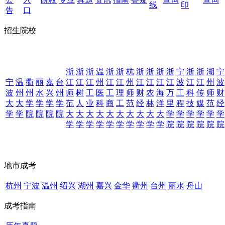
线
印
告
口
招生院校
浙
浙
浙
温
浙
浙
杭
浙
浙
浙
浙
宁
浙
浙
湖
宁
宁
温
衢
丽
嘉
台
江
江
江
州
江
江
州
江
江
江
江
波
江
江
州
波
波
州
州
水
兴
州
师
树
工
医
工
理
师
财
农
海
万
工
科
传
师
财
大
大
学
学
学
学
范
人
业
科
商
工
范
经
林
洋
里
程
技
媒
范
经
学
学
院
院
院
院
大
大
大
大
大
大
大
大
大
大
学
学
学
学
学
学
学
学
学
学
学
学
学
学
学
学
院
院
院
院
院
院
地市成考
杭州
宁波
温州
绍兴
湖州
嘉兴
金华
衢州
台州
丽水
舟山
成考指南