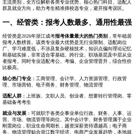
主流类别，全方位解析各类专业优势、核心热门科目、适配人
群及就业方向，助力考生精准择校选专业，避开报考误区。
一、经管类：报考人数最多、通用性最强
经管类是2026年浙江成考
报考体量最大的热门类别
，常年稳居
报考人数榜首。该类专业最大优势是无行业限制、适配岗位
广、学习难度低，不涉及复杂硬核技术，知识点偏向理论记忆
和基础实操，非常适合零基础、跨行业、职场基层及中层从业
者报考。同时专业适配考公、考编、企业管理晋升，综合性价
比极高。
核心热门专业
：工商管理、会计学、人力资源管理、行政管
理、市场营销、电子商务、财务管理、物流管理
适配人群
：上班族、文职人员、创业者、想要转行管理岗、零
基础备考考生
就业与发展
：可就职于各类企事业单位行政、财务、人事、运
营、市场、物流管理等岗位。其中会计学、财务管理属于企业
刚需岗位，职业生命周期长，越资深薪资待遇越高；电子商
务、物流管理贴合浙江数字经济、电商产业发展趋势，本地就