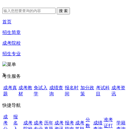
首页
招生简章
成考院校
招生专业
X
考生服务
成考真
成考教
免试入
成绩查
报名时
加分政
考试科
成考资
题
材
学
询
间
策
目
讯
快捷导航
成
报
分
准考
考
名
成考
成考
历年
成考
报考
成考
成绩
学籍
数
证打
公
入
院校
专业
真题
资讯
指南
答疑
查询
查询