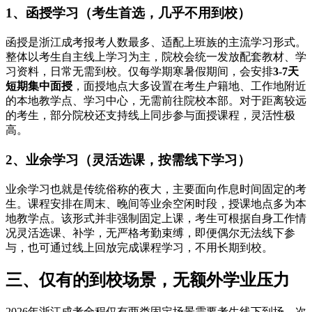
1、函授学习（考生首选，几乎不用到校）
函授是浙江成考报考人数最多、适配上班族的主流学习形式。
整体以考生自主线上学习为主，院校会统一发放配套教材、学
习资料，日常无需到校。仅每学期寒暑假期间，会安排
3-7天
短期集中面授
，面授地点大多设置在考生户籍地、工作地附近
的本地教学点、学习中心，无需前往院校本部。对于距离较远
的考生，部分院校还支持线上同步参与面授课程，灵活性极
高。
2、业余学习（灵活选课，按需线下学习）
业余学习也就是传统俗称的夜大，主要面向作息时间固定的考
生。课程安排在周末、晚间等业余空闲时段，授课地点多为本
地教学点。该形式并非强制固定上课，考生可根据自身工作情
况灵活选课、补学，无严格考勤束缚，即便偶尔无法线下参
与，也可通过线上回放完成课程学习，不用长期到校。
三、仅有的到校场景，无额外学业压力
2026年浙江成考全程仅有两类固定场景需要考生线下到场，次