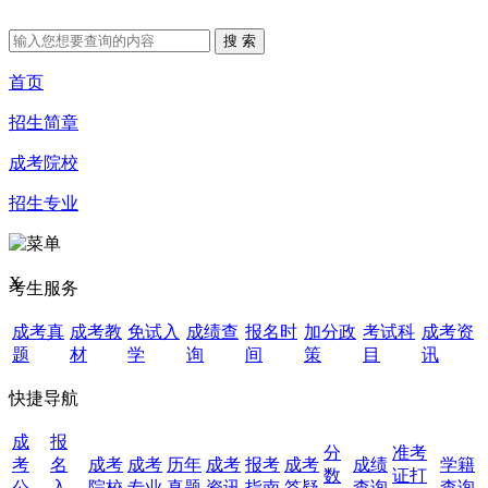
首页
招生简章
成考院校
招生专业
X
考生服务
成考真
成考教
免试入
成绩查
报名时
加分政
考试科
成考资
题
材
学
询
间
策
目
讯
快捷导航
成
报
分
准考
考
名
成考
成考
历年
成考
报考
成考
成绩
学籍
数
证打
公
入
院校
专业
真题
资讯
指南
答疑
查询
查询