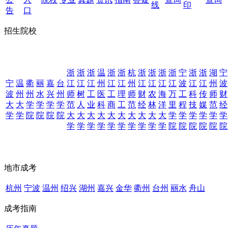
线
印
告
口
招生院校
浙
浙
浙
温
浙
浙
杭
浙
浙
浙
浙
宁
浙
浙
湖
宁
宁
温
衢
丽
嘉
台
江
江
江
州
江
江
州
江
江
江
江
波
江
江
州
波
波
州
州
水
兴
州
师
树
工
医
工
理
师
财
农
海
万
工
科
传
师
财
大
大
学
学
学
学
范
人
业
科
商
工
范
经
林
洋
里
程
技
媒
范
经
学
学
院
院
院
院
大
大
大
大
大
大
大
大
大
大
学
学
学
学
学
学
学
学
学
学
学
学
学
学
学
学
院
院
院
院
院
院
地市成考
杭州
宁波
温州
绍兴
湖州
嘉兴
金华
衢州
台州
丽水
舟山
成考指南