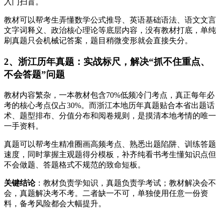
入门扫盲。
教材可以帮考生弄懂数学公式推导、英语基础语法、语文文言
文字词释义、政治核心理论等底层内容，没有教材打底，单纯
刷真题只会机械记答案，题目稍微变形就会直接失分。
2、浙江历年真题：实战标尺，解决“抓不住重点、
不会答题”问题
教材内容繁杂，一本教材包含70%低频冷门考点，真正每年必
考的核心考点仅占30%。而浙江本地历年真题贴合本省出题话
术、题型排布、分值分布和阅卷规则，是摸清本地考情的唯一
一手资料。
真题可以帮考生精准圈画高频考点、熟悉出题陷阱、训练答题
速度，同时掌握主观题得分模板，补齐纯看书考生懂知识点但
不会做题、答题格式不规范的致命短板。
关键结论
：教材负责学知识，真题负责学考试；教材解决会不
会，真题解决考不考。二者缺一不可，单独使用任意一份资
料，备考风险都会大幅提升。