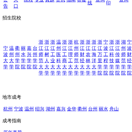
线
印
告
口
招生院校
浙
浙
浙
温
浙
浙
杭
浙
浙
浙
浙
宁
浙
浙
湖
宁
宁
温
衢
丽
嘉
台
江
江
江
州
江
江
州
江
江
江
江
波
江
江
州
波
波
州
州
水
兴
州
师
树
工
医
工
理
师
财
农
海
万
工
科
传
师
财
大
大
学
学
学
学
范
人
业
科
商
工
范
经
林
洋
里
程
技
媒
范
经
学
学
院
院
院
院
大
大
大
大
大
大
大
大
大
大
学
学
学
学
学
学
学
学
学
学
学
学
学
学
学
学
院
院
院
院
院
院
地市成考
杭州
宁波
温州
绍兴
湖州
嘉兴
金华
衢州
台州
丽水
舟山
成考指南