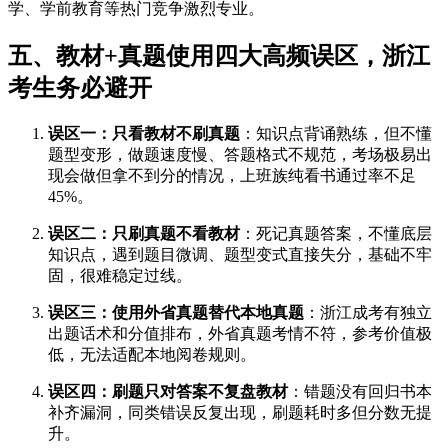
学、学前教育等热门竞争激烈专业。
五、教材+真题使用四大高频误区，浙江
考生务必避开
误区一：只看教材不刷真题
：知识点背诵熟练，但不懂
题型变形，做题速度慢、答题格式不规范，考场极易出
现会做但拿不到分的情况，上班族纯看书通过率不足
45%。
误区二：只刷真题不看教材
：死记真题答案，不懂底层
知识点，遇到题目微调、题型变式直接失分，基础不牢
固，很难稳定过线。
误区三：使用外省真题替代本地真题
：浙江成考有独立
出题话术和分值排布，外省真题考情不符，参考价值极
低，无法适配本地阅卷规则。
误区四：刷题只对答案不复盘教材
：错题没有回归书本
补齐漏洞，同类错误反复出现，刷题耗时多但分数无提
升。