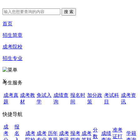
首页
招生简章
成考院校
招生专业
X
考生服务
成考真
成考教
免试入
成绩查
报名时
加分政
考试科
成考资
题
材
学
询
间
策
目
讯
快捷导航
成
报
分
准考
考
名
成考
成考
历年
成考
报考
成考
成绩
学籍
数
证打
公
入
院校
专业
真题
资讯
指南
答疑
查询
查询