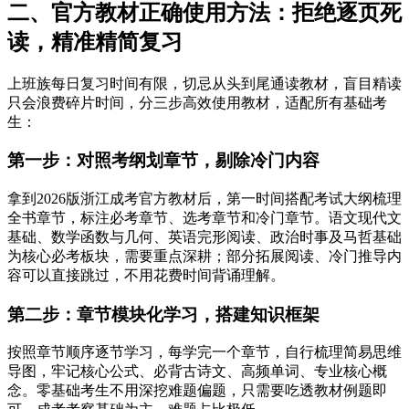
二、官方教材正确使用方法：拒绝逐页死
读，精准精简复习
上班族每日复习时间有限，切忌从头到尾通读教材，盲目精读
只会浪费碎片时间，分三步高效使用教材，适配所有基础考
生：
第一步：对照考纲划章节，剔除冷门内容
拿到2026版浙江成考官方教材后，第一时间搭配考试大纲梳理
全书章节，标注必考章节、选考章节和冷门章节。语文现代文
基础、数学函数与几何、英语完形阅读、政治时事及马哲基础
为核心必考板块，需要重点深耕；部分拓展阅读、冷门推导内
容可以直接跳过，不用花费时间背诵理解。
第二步：章节模块化学习，搭建知识框架
按照章节顺序逐节学习，每学完一个章节，自行梳理简易思维
导图，牢记核心公式、必背古诗文、高频单词、专业核心概
念。零基础考生不用深挖难题偏题，只需要吃透教材例题即