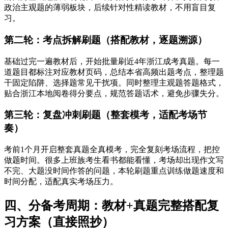
政治主观题的薄弱板块，后续针对性精读教材，不用盲目复
习。
第二轮：考点拆解刷题（搭配教材，逐题溯源）
基础过完一遍教材后，开始批量刷近4年浙江成考真题。每一
道题目都标注对应教材页码，总结本省高频出题考点，整理题
干固定陷阱、选择题常见干扰项。同时整理主观题答题格式，
贴合浙江本地阅卷得分要点，规范答题话术，避免步骤失分。
第三轮：复盘冲刺刷题（整套模考，适配考场节
奏）
考前1个月开启整套真题全真模考，完全复刻考场流程，把控
做题时间。很多上班族考生看书都能看懂，考场却出现作文写
不完、大题没时间作答的问题，本轮刷题重点训练做题速度和
时间分配，适配真实考场压力。
四、分备考周期：教材+真题完整搭配复
习方案（直接照抄）