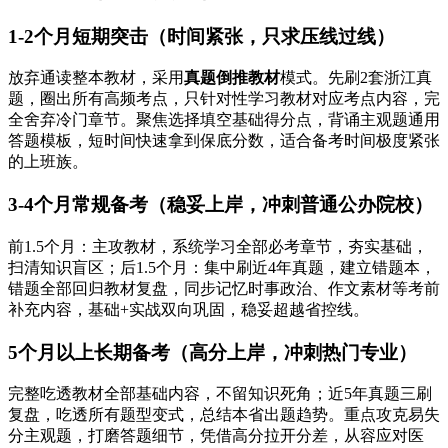
1-2个月短期突击（时间紧张，只求压线过线）
放弃通读整本教材，采用
真题倒推教材
模式。先刷2套浙江真
题，圈出所有高频考点，只针对性学习教材对应考点内容，完
全舍弃冷门章节。聚焦选择填空基础得分点，背诵主观题通用
答题模板，短时间快速拿到保底分数，适合备考时间极度紧张
的上班族。
3-4个月常规备考（稳妥上岸，冲刺普通公办院校）
前1.5个月：主攻教材，系统学习全部必考章节，夯实基础，
扫清知识盲区；后1.5个月：集中刷近4年真题，建立错题本，
错题全部回归教材复盘，同步记忆时事政治、作文素材等考前
补充内容，基础+实战双向巩固，稳妥超越省控线。
5个月以上长期备考（高分上岸，冲刺热门专业）
完整吃透教材全部基础内容，不留知识死角；近5年真题三刷
复盘，吃透所有题型变式，总结本省出题趋势。重点攻克易失
分主观题，打磨答题细节，凭借高分拉开分差，从容应对医