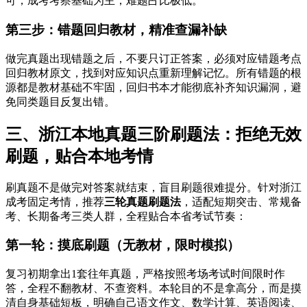
可，成考考察基础为主，难题占比极低。
第三步：错题回归教材，精准查漏补缺
做完真题出现错题之后，不要只订正答案，必须对应错题考点
回归教材原文，找到对应知识点重新理解记忆。所有错题的根
源都是教材基础不牢固，回归书本才能彻底补齐知识漏洞，避
免同类题目反复出错。
三、浙江本地真题三阶刷题法：拒绝无效
刷题，贴合本地考情
刷真题不是做完对答案就结束，盲目刷题很难提分。针对浙江
成考固定考情，推荐
三轮真题刷题法
，适配短期突击、常规备
考、长期备考三类人群，全程贴合本省考试节奏：
第一轮：摸底刷题（无教材，限时模拟）
复习初期拿出1套往年真题，严格按照考场考试时间限时作
答，全程不翻教材、不查资料。本轮目的不是拿高分，而是摸
清自身基础短板，明确自己语文作文、数学计算、英语阅读、