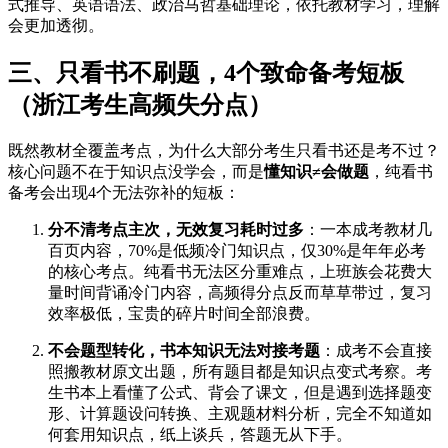
式推导、英语语法、政治马哲基础理论，依托教材学习，理解
会更加透彻。
三、只看书不刷题，4个致命备考短板
（浙江考生高频失分点）
既然教材全覆盖考点，为什么大部分考生只看书还是考不过？
核心问题不在于知识点没学会，而是
懂知识≠会做题
，纯看书
备考会出现4个无法弥补的短板：
分不清考点主次，无效复习耗时过多
：一本成考教材几
百页内容，70%是低频冷门知识点，仅30%是年年必考
的核心考点。纯看书无法区分重难点，上班族会花费大
量时间背诵冷门内容，高频得分点反而草草带过，复习
效率极低，宝贵的碎片时间全部浪费。
不会题型转化，书本知识无法对接考题
：成考不会直接
照搬教材原文出题，所有题目都是知识点变式考察。考
生书本上看懂了公式、背会了课文，但是遇到选择题变
形、计算题设问转换、主观题材料分析，完全不知道如
何套用知识点，纸上谈兵，答题无从下手。