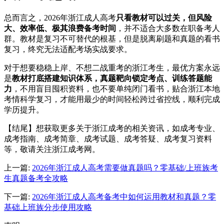
总而言之，2026年浙江成人高考
只看教材可以过关，但风险
大、效率低、极其浪费备考时间
，并不适合大多数在职备考人
群。教材是复习不可替代的根基，但是脱离刷题和真题的看书
复习，终究无法适配考场实战要求。
对于想要稳稳上岸、不想二战重考的浙江考生，最优方案永远
是
教材打底搭建知识体系，真题靶向锁定考点、训练答题能
力
，不用盲目囤积资料，也不要单纯闭门看书，贴合浙江本地
考情科学复习，才能用最少的时间轻松跨过省控线，顺利完成
学历提升。
【结尾】想获取更多关于浙江成考的相关资讯，如成考专业、
成考指南、成考简章、成考试题、成考答疑、成考复习资料
等，敬请关注浙江成考网。
上一篇:
2026年浙江成人高考需要做真题吗？零基础/上班族考
生真题备考全攻略
下一篇:
2026年浙江成人高考备考中如何运用教材和真题？零
基础上班族分步使用攻略