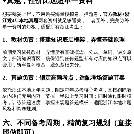
+真题，性价比远超单一资料
想要稳妥上岸，不用购买海量模拟卷、押题卷，
官方教材+浙
江近4年本地真题
两套资料就足够通关，二者互补，完美弥补
单一资料的短板，适配所有浙江考生：
1、教材负责：搭建知识底层框架，弄懂基础原理
前期复习依托教材，弄懂所有基础概念、公式、单词、课文原
文，扫清知识盲区，确保遇到任何题型都有对应的知识点可以
套用，筑牢复习根基，避免基础失分。
2、真题负责：锁定高频考点，适配考场答题节奏
依托浙江本地历年真题，圈定每年必考核心考点，直接剔除教
材内冷门无用内容，节省一半以上复习时间；同时通过限时模
考，训练答题速度，掌握主观题答题模板，适配浙江本地出题
风格和阅卷规则。
六、不同备考周期，精简复习规划（直接
照做即可）