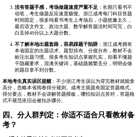
没有答题手感，考场做题速度严重不足
：长期只看书不
动笔，考生做题反应速度极慢。浙江成考每门科目答题
时间固定，很多纯看书考生上考场后，小题犹豫太久，
最后语文作文、政治大题、数学解答题没时间写完，白
白丢掉40分以上大题分数。
不了解本地出题套路，容易踩题干陷阱
：浙江成考拥有
本省固定的出题话术、题型排布、分值分布，教材不会
标注出题习惯。很多考生知识点掌握扎实，却看不懂题
干隐藏要求，混淆关键词，基础题频繁丢分，明明会做
的题目拿不到分数。
本地考生真实误区提醒
：不少浙江考生误以为背完教材就能拿
高分，忽略本省阅卷得分规则。成考主观题有固定答题格式、
得分要点，教材不会讲解答题模板，哪怕知识点答对，答题格
式不规范依旧会被扣步骤分。
四、分人群判定：你适不适合只看教材备
考？