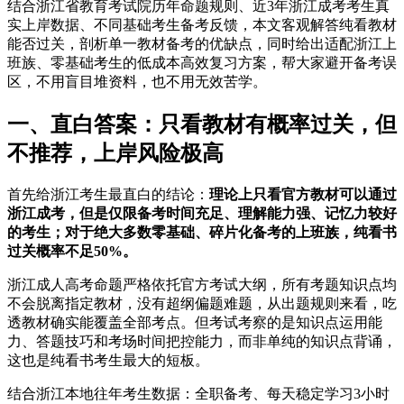
结合浙江省教育考试院历年命题规则、近3年浙江成考考生真
实上岸数据、不同基础考生备考反馈，本文客观解答纯看教材
能否过关，剖析单一教材备考的优缺点，同时给出适配浙江上
班族、零基础考生的低成本高效复习方案，帮大家避开备考误
区，不用盲目堆资料，也不用无效苦学。
一、直白答案：只看教材有概率过关，但
不推荐，上岸风险极高
首先给浙江考生最直白的结论：
理论上只看官方教材可以通过
浙江成考，但是仅限备考时间充足、理解能力强、记忆力较好
的考生；对于绝大多数零基础、碎片化备考的上班族，纯看书
过关概率不足50%。
浙江成人高考命题严格依托官方考试大纲，所有考题知识点均
不会脱离指定教材，没有超纲偏题难题，从出题规则来看，吃
透教材确实能覆盖全部考点。但考试考察的是知识点运用能
力、答题技巧和考场时间把控能力，而非单纯的知识点背诵，
这也是纯看书考生最大的短板。
结合浙江本地往年考生数据：全职备考、每天稳定学习3小时