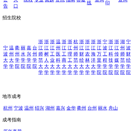
线
印
告
口
招生院校
浙
浙
浙
温
浙
浙
杭
浙
浙
浙
浙
宁
浙
浙
湖
宁
宁
温
衢
丽
嘉
台
江
江
江
州
江
江
州
江
江
江
江
波
江
江
州
波
波
州
州
水
兴
州
师
树
工
医
工
理
师
财
农
海
万
工
科
传
师
财
大
大
学
学
学
学
范
人
业
科
商
工
范
经
林
洋
里
程
技
媒
范
经
学
学
院
院
院
院
大
大
大
大
大
大
大
大
大
大
学
学
学
学
学
学
学
学
学
学
学
学
学
学
学
学
院
院
院
院
院
院
地市成考
杭州
宁波
温州
绍兴
湖州
嘉兴
金华
衢州
台州
丽水
舟山
成考指南