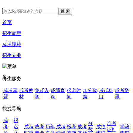
首页
招生简章
成考院校
招生专业
X
考生服务
成考真
成考教
免试入
成绩查
报名时
加分政
考试科
成考资
题
材
学
询
间
策
目
讯
快捷导航
成
报
分
准考
考
名
成考
成考
历年
成考
报考
成考
成绩
学籍
数
证打
公
入
院校
专业
真题
资讯
指南
答疑
查询
查询