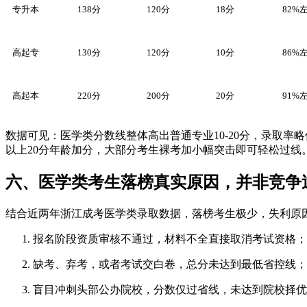
专升本
138分
120分
18分
82%
高起专
130分
120分
10分
86%
高起本
220分
200分
20分
91%
数据可见：医学类分数线整体高出普通专业10-20分，录取率
以上20分年龄加分，大部分考生裸考加小幅突击即可轻松过线
六、医学类考生落榜真实原因，并非竞争
结合近两年浙江成考医学类录取数据，落榜考生极少，失利原
报名阶段资质审核不通过，材料不全直接取消考试资格；
缺考、弃考，或者考试交白卷，总分未达到最低省控线；
盲目冲刺头部公办院校，分数仅过省线，未达到院校择优