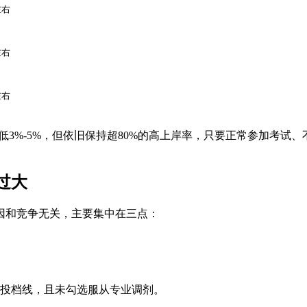
左右
左右
左右
略低3%-5%，但依旧保持超80%的高上岸率，只要正常参加考试
。
过大
因和竞争无关，主要集中在三点：
投档线，且未勾选服从专业调剂。