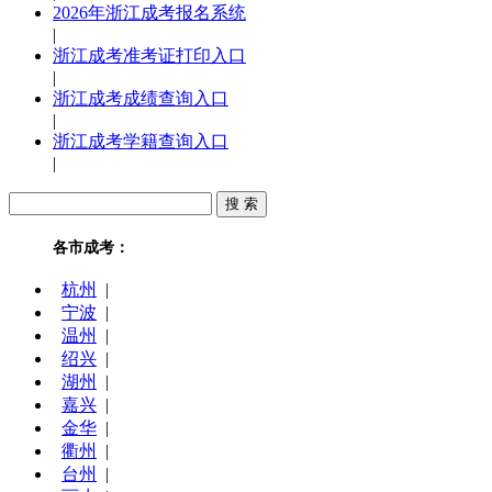
2026年浙江成考报名系统
|
浙江成考准考证打印入口
|
浙江成考成绩查询入口
|
浙江成考学籍查询入口
|
各市成考：
杭州
|
宁波
|
温州
|
绍兴
|
湖州
|
嘉兴
|
金华
|
衢州
|
台州
|