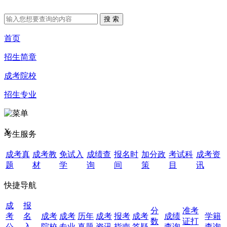
首页
招生简章
成考院校
招生专业
X
考生服务
成考真
成考教
免试入
成绩查
报名时
加分政
考试科
成考资
题
材
学
询
间
策
目
讯
快捷导航
成
报
分
准考
考
名
成考
成考
历年
成考
报考
成考
成绩
学籍
数
证打
公
入
院校
专业
真题
资讯
指南
答疑
查询
查询