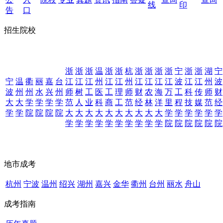
线
印
告
口
招生院校
浙
浙
浙
温
浙
浙
杭
浙
浙
浙
浙
宁
浙
浙
湖
宁
宁
温
衢
丽
嘉
台
江
江
江
州
江
江
州
江
江
江
江
波
江
江
州
波
波
州
州
水
兴
州
师
树
工
医
工
理
师
财
农
海
万
工
科
传
师
财
大
大
学
学
学
学
范
人
业
科
商
工
范
经
林
洋
里
程
技
媒
范
经
学
学
院
院
院
院
大
大
大
大
大
大
大
大
大
大
学
学
学
学
学
学
学
学
学
学
学
学
学
学
学
学
院
院
院
院
院
院
地市成考
杭州
宁波
温州
绍兴
湖州
嘉兴
金华
衢州
台州
丽水
舟山
成考指南