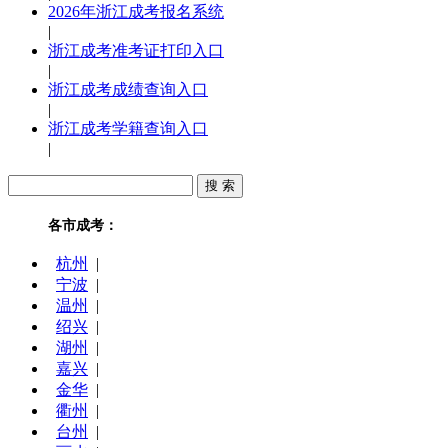
2026年浙江成考报名系统
|
浙江成考准考证打印入口
|
浙江成考成绩查询入口
|
浙江成考学籍查询入口
|
各市成考：
杭州
|
宁波
|
温州
|
绍兴
|
湖州
|
嘉兴
|
金华
|
衢州
|
台州
|