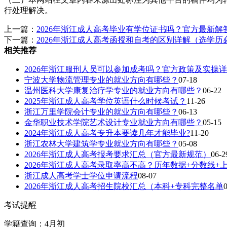
行处理解决。
上一篇：
2026年浙江成人高考毕业有学位证书吗？官方最新解
下一篇：
2026年浙江成人高考函授和自考的区别详解（选学历
相关推荐
2026年浙江服刑人员可以参加成考吗？官方政策及实操详
宁波大学物流管理专业的就业方向有哪些？
07-18
温州医科大学康复治疗学专业的就业方向有哪些？
06-22
2025年浙江成人高考学位英语什么时候考试？
11-26
浙江万里学院会计专业的就业方向有哪些？
06-13
金华职业技术学院艺术设计专业就业方向有哪些？
05-15
2024年浙江成人高考专升本要读几年才能毕业?
11-20
浙江农林大学建筑学专业就业方向有哪些？
05-08
2026年浙江成人高考报考要求汇总（官方最新规范）
06-2
2026年浙江成人高考录取率高不高？历年数据+分数线+
浙江成人高考学士学位申请流程
08-07
2026年浙江成人高考招生院校汇总（本科+专科完整名单
考试提醒
学籍查询：4月初