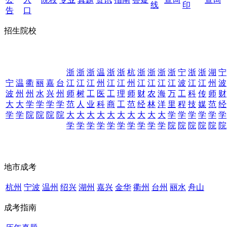
线
印
告
口
招生院校
浙
浙
浙
温
浙
浙
杭
浙
浙
浙
浙
宁
浙
浙
湖
宁
宁
温
衢
丽
嘉
台
江
江
江
州
江
江
州
江
江
江
江
波
江
江
州
波
波
州
州
水
兴
州
师
树
工
医
工
理
师
财
农
海
万
工
科
传
师
财
大
大
学
学
学
学
范
人
业
科
商
工
范
经
林
洋
里
程
技
媒
范
经
学
学
院
院
院
院
大
大
大
大
大
大
大
大
大
大
学
学
学
学
学
学
学
学
学
学
学
学
学
学
学
学
院
院
院
院
院
院
地市成考
杭州
宁波
温州
绍兴
湖州
嘉兴
金华
衢州
台州
丽水
舟山
成考指南