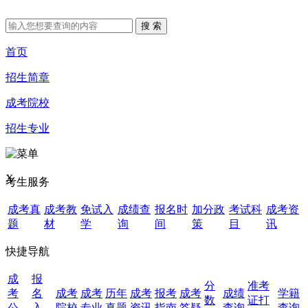
首页
招生简章
成考院校
招生专业
X
考生服务
成考真
成考教
免试入
成绩查
报名时
加分政
考试科
成考资
题
材
学
询
间
策
目
讯
快捷导航
成
报
分
准考
考
名
成考
成考
历年
成考
报考
成考
成绩
学籍
数
证打
公
入
院校
专业
真题
资讯
指南
答疑
查询
查询