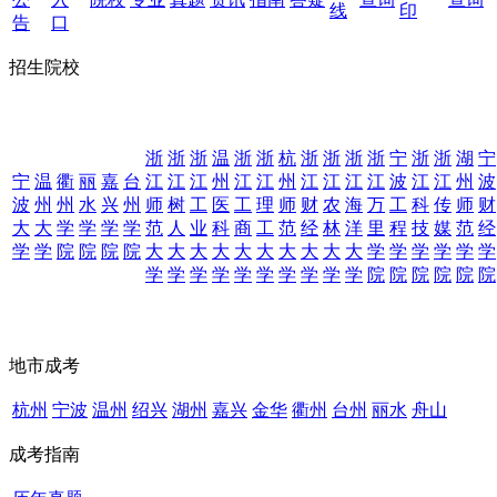
线
印
告
口
招生院校
浙
浙
浙
温
浙
浙
杭
浙
浙
浙
浙
宁
浙
浙
湖
宁
宁
温
衢
丽
嘉
台
江
江
江
州
江
江
州
江
江
江
江
波
江
江
州
波
波
州
州
水
兴
州
师
树
工
医
工
理
师
财
农
海
万
工
科
传
师
财
大
大
学
学
学
学
范
人
业
科
商
工
范
经
林
洋
里
程
技
媒
范
经
学
学
院
院
院
院
大
大
大
大
大
大
大
大
大
大
学
学
学
学
学
学
学
学
学
学
学
学
学
学
学
学
院
院
院
院
院
院
地市成考
杭州
宁波
温州
绍兴
湖州
嘉兴
金华
衢州
台州
丽水
舟山
成考指南