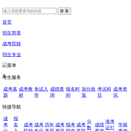
首页
招生简章
成考院校
招生专业
X
考生服务
成考真
成考教
免试入
成绩查
报名时
加分政
考试科
成考资
题
材
学
询
间
策
目
讯
快捷导航
成
报
分
准考
考
名
成考
成考
历年
成考
报考
成考
成绩
学籍
数
证打
公
入
院校
专业
真题
资讯
指南
答疑
查询
查询