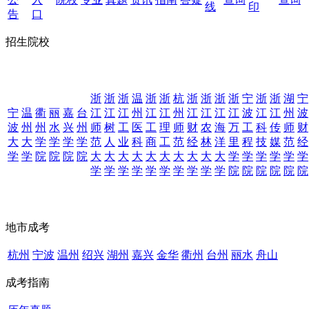
线
印
告
口
招生院校
浙
浙
浙
温
浙
浙
杭
浙
浙
浙
浙
宁
浙
浙
湖
宁
宁
温
衢
丽
嘉
台
江
江
江
州
江
江
州
江
江
江
江
波
江
江
州
波
波
州
州
水
兴
州
师
树
工
医
工
理
师
财
农
海
万
工
科
传
师
财
大
大
学
学
学
学
范
人
业
科
商
工
范
经
林
洋
里
程
技
媒
范
经
学
学
院
院
院
院
大
大
大
大
大
大
大
大
大
大
学
学
学
学
学
学
学
学
学
学
学
学
学
学
学
学
院
院
院
院
院
院
地市成考
杭州
宁波
温州
绍兴
湖州
嘉兴
金华
衢州
台州
丽水
舟山
成考指南