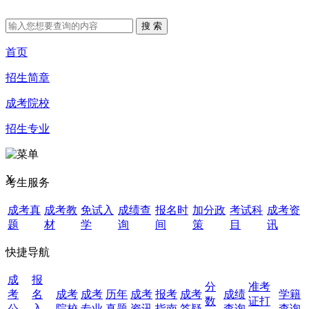
首页
招生简章
成考院校
招生专业
X
考生服务
成考真
成考教
免试入
成绩查
报名时
加分政
考试科
成考资
题
材
学
询
间
策
目
讯
快捷导航
成
报
分
准考
考
名
成考
成考
历年
成考
报考
成考
成绩
学籍
数
证打
公
入
院校
专业
真题
资讯
指南
答疑
查询
查询