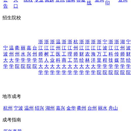
线
印
告
口
招生院校
浙
浙
浙
温
浙
浙
杭
浙
浙
浙
浙
宁
浙
浙
湖
宁
宁
温
衢
丽
嘉
台
江
江
江
州
江
江
州
江
江
江
江
波
江
江
州
波
波
州
州
水
兴
州
师
树
工
医
工
理
师
财
农
海
万
工
科
传
师
财
大
大
学
学
学
学
范
人
业
科
商
工
范
经
林
洋
里
程
技
媒
范
经
学
学
院
院
院
院
大
大
大
大
大
大
大
大
大
大
学
学
学
学
学
学
学
学
学
学
学
学
学
学
学
学
院
院
院
院
院
院
地市成考
杭州
宁波
温州
绍兴
湖州
嘉兴
金华
衢州
台州
丽水
舟山
成考指南