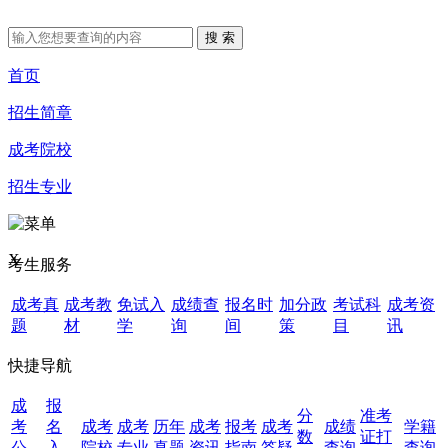
首页
招生简章
成考院校
招生专业
X
考生服务
成考真
成考教
免试入
成绩查
报名时
加分政
考试科
成考资
题
材
学
询
间
策
目
讯
快捷导航
成
报
分
准考
考
名
成考
成考
历年
成考
报考
成考
成绩
学籍
数
证打
公
入
院校
专业
真题
资讯
指南
答疑
查询
查询