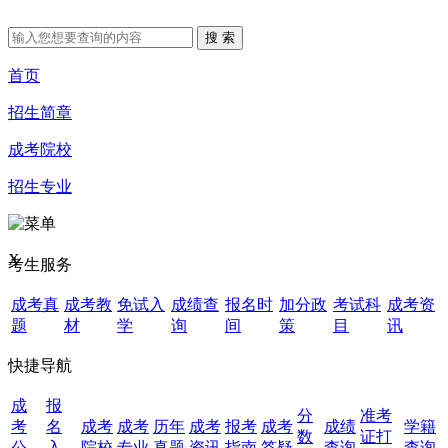
首页
招生简章
成考院校
招生专业
X
考生服务
成考真
成考教
免试入
成绩查
报名时
加分政
考试科
成考资
题
材
学
询
间
策
目
讯
快捷导航
成
报
分
准考
考
名
成考
成考
历年
成考
报考
成考
成绩
学籍
数
证打
公
入
院校
专业
真题
资讯
指南
答疑
查询
查询