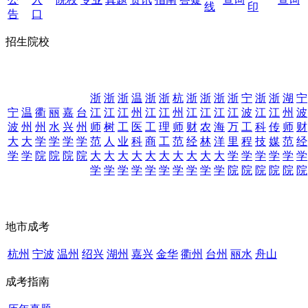
线
印
告
口
招生院校
浙
浙
浙
温
浙
浙
杭
浙
浙
浙
浙
宁
浙
浙
湖
宁
宁
温
衢
丽
嘉
台
江
江
江
州
江
江
州
江
江
江
江
波
江
江
州
波
波
州
州
水
兴
州
师
树
工
医
工
理
师
财
农
海
万
工
科
传
师
财
大
大
学
学
学
学
范
人
业
科
商
工
范
经
林
洋
里
程
技
媒
范
经
学
学
院
院
院
院
大
大
大
大
大
大
大
大
大
大
学
学
学
学
学
学
学
学
学
学
学
学
学
学
学
学
院
院
院
院
院
院
地市成考
杭州
宁波
温州
绍兴
湖州
嘉兴
金华
衢州
台州
丽水
舟山
成考指南