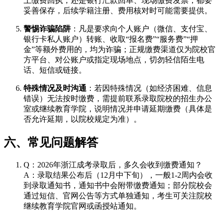
上缴费回执，还是银行汇款回单、现场缴费发票，都要
妥善保存，后续学籍注册、费用核对时可能需要提供。
警惕诈骗陷阱
：凡是要求向个人账户（微信、支付宝、
银行卡私人账户）转账、收取“报名费”“服务费”“押
金”等额外费用的，均为诈骗；正规缴费渠道仅为院校官
方平台、对公账户或指定现场地点，切勿轻信陌生电
话、短信或链接。
特殊情况及时沟通
：若因特殊情况（如经济困难、信息
错误）无法按时缴费，需提前联系录取院校的招生办公
室或继续教育学院，说明情况并申请延期缴费（具体是
否允许延期，以院校规定为准）。
六、常见问题解答
Q：2026年浙江成考录取后，多久会收到缴费通知？
A：录取结果公布后（12月中下旬），一般1-2周内会收
到录取通知书，通知书中会附带缴费通知；部分院校会
通过短信、官网公告等方式单独通知，考生可关注院校
继续教育学院官网或函授站通知。