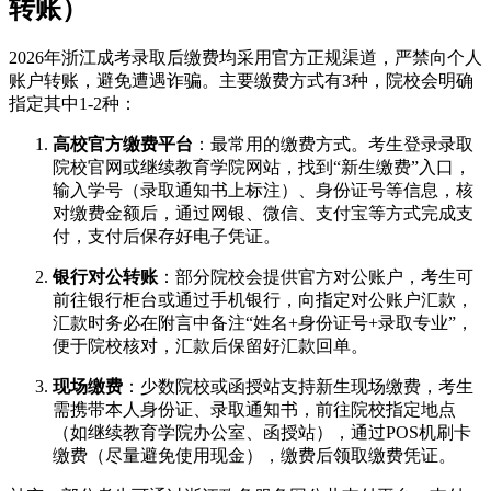
转账）
2026年浙江成考录取后缴费均采用官方正规渠道，严禁向个人
账户转账，避免遭遇诈骗。主要缴费方式有3种，院校会明确
指定其中1-2种：
高校官方缴费平台
：最常用的缴费方式。考生登录录取
院校官网或继续教育学院网站，找到“新生缴费”入口，
输入学号（录取通知书上标注）、身份证号等信息，核
对缴费金额后，通过网银、微信、支付宝等方式完成支
付，支付后保存好电子凭证。
银行对公转账
：部分院校会提供官方对公账户，考生可
前往银行柜台或通过手机银行，向指定对公账户汇款，
汇款时务必在附言中备注“姓名+身份证号+录取专业”，
便于院校核对，汇款后保留好汇款回单。
现场缴费
：少数院校或函授站支持新生现场缴费，考生
需携带本人身份证、录取通知书，前往院校指定地点
（如继续教育学院办公室、函授站），通过POS机刷卡
缴费（尽量避免使用现金），缴费后领取缴费凭证。